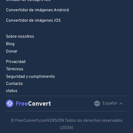
Convertidor de imágenes Android
Convertidor de imágenes iOS
Sobre nosotros
Blog
Donar
Privacidad
Términos
Seguridad y cumplimiento
Contacto
status
Español
English
Deutsch
© FreeConvert.comVERSIÓN Todos los derechos reservados
(2026)
Español