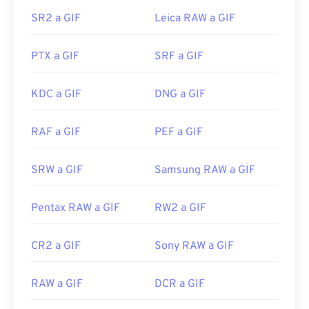
SR2 a GIF
Leica RAW a GIF
Los GIF se abren fácilmente en casi todos los
visores de imágenes, navegadores web y sistemas
PTX a GIF
SRF a GIF
operativos. Para abrir un GIF y editarlo, use una
aplicación como
Adobe Photoshop
. En Windows,
abra los GIF con
Microsoft Photos
, Adobe
KDC a GIF
DNG a GIF
Photoshop Elements
, Roxio Creator
NXT Pro
y
otros. En macOS, use visores y editores de
RAF a GIF
PEF a GIF
imágenes de Adobe, como
Adobe Illustrator
.
SRW a GIF
Samsung RAW a GIF
Desarrollado por:
CompuServe, Inc.
Pentax RAW a GIF
RW2 a GIF
Lanzamiento inicial:
15 de junio de 1987
Enlaces útiles:
https://en.wikipedia.org/wiki/GIF
CR2 a GIF
Sony RAW a GIF
RAW a GIF
DCR a GIF