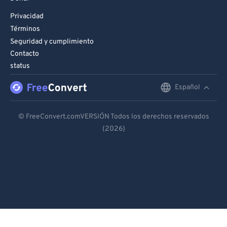
Privacidad
Términos
Seguridad y cumplimiento
Contacto
status
Español
English
Deutsch
© FreeConvert.comVERSIÓN Todos los derechos reservados
(2026)
Español
Français
Português
Italiano
Dutch