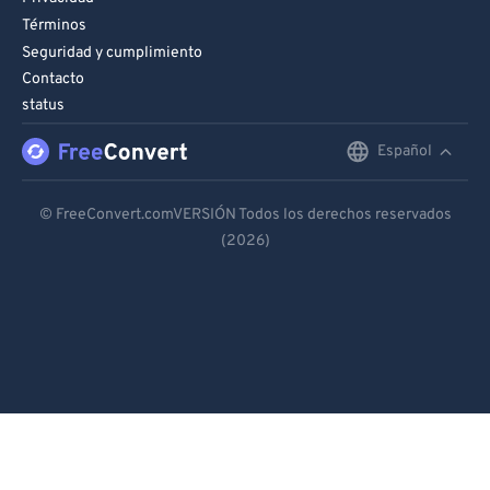
Términos
Seguridad y cumplimiento
Contacto
status
Español
English
Deutsch
© FreeConvert.comVERSIÓN Todos los derechos reservados
(2026)
Español
Français
Português
Italiano
Dutch
日本語