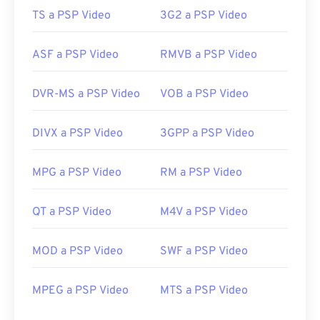
11
11
11
11
11
11
11
11
TS a PSP Video
3G2 a PSP Video
12
12
12
12
12
12
12
12
13
13
13
13
13
13
13
13
ASF a PSP Video
RMVB a PSP Video
14
14
14
14
14
14
14
14
DVR-MS a PSP Video
VOB a PSP Video
15
15
15
15
15
15
15
15
16
16
16
16
16
16
16
16
DIVX a PSP Video
3GPP a PSP Video
17
17
17
17
17
17
17
17
18
18
18
18
18
18
18
18
MPG a PSP Video
RM a PSP Video
19
19
19
19
19
19
19
19
QT a PSP Video
M4V a PSP Video
20
20
20
20
20
20
20
20
21
21
21
21
21
21
21
21
MOD a PSP Video
SWF a PSP Video
22
22
22
22
22
22
22
22
MPEG a PSP Video
MTS a PSP Video
23
23
23
23
23
23
23
23
24
24
24
24
24
24