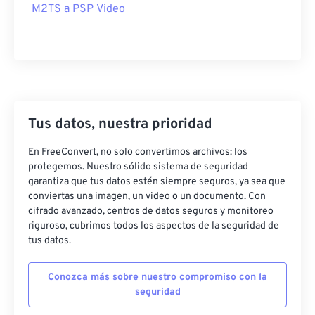
M2TS a PSP Video
25
25
25
25
25
25
26
26
26
26
26
26
27
27
27
27
27
27
28
28
28
28
28
28
29
29
29
29
29
29
Tus datos, nuestra prioridad
30
30
30
30
30
30
En FreeConvert, no solo convertimos archivos: los
31
31
31
31
31
31
protegemos. Nuestro sólido sistema de seguridad
garantiza que tus datos estén siempre seguros, ya sea que
32
32
32
32
32
32
conviertas una imagen, un video o un documento. Con
33
33
33
33
33
33
cifrado avanzado, centros de datos seguros y monitoreo
riguroso, cubrimos todos los aspectos de la seguridad de
34
34
34
34
34
34
tus datos.
35
35
35
35
35
35
Conozca más sobre nuestro compromiso con la
36
36
36
36
36
36
seguridad
37
37
37
37
37
37