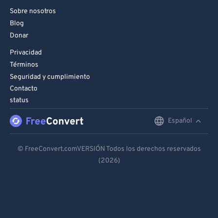
Sobre nosotros
Blog
Donar
Privacidad
Términos
Seguridad y cumplimiento
Contacto
status
Español
English
Deutsch
© FreeConvert.comVERSIÓN Todos los derechos reservados
(2026)
Español
Français
Português