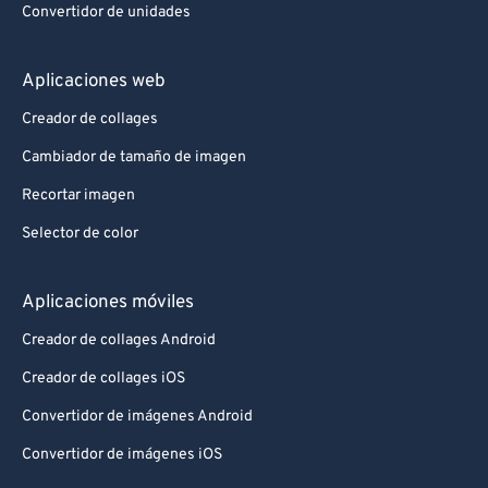
Convertidor de unidades
91
91
92
92
Aplicaciones web
93
93
Creador de collages
94
94
Cambiador de tamaño de imagen
95
95
Recortar imagen
96
96
Selector de color
97
97
98
98
Aplicaciones móviles
99
99
Creador de collages Android
Creador de collages iOS
Convertidor de imágenes Android
Convertidor de imágenes iOS