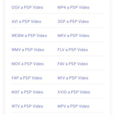
00
00
00
00
00
00
00
00
OGV a PSP Video
MP4 a PSP Video
00
00
00
00
00
00
00
00
AVI a PSP Video
3GP a PSP Video
01
01
01
01
01
01
01
01
WEBM a PSP Video
MKV a PSP Video
02
02
02
02
02
02
02
02
03
03
03
03
03
03
03
03
WMV a PSP Video
FLV a PSP Video
04
04
04
04
04
04
04
04
05
05
05
05
05
05
05
05
MOV a PSP Video
F4V a PSP Video
06
06
06
06
06
06
06
06
F4P a PSP Video
M1V a PSP Video
07
07
07
07
07
07
07
07
08
08
08
08
08
08
08
08
MXF a PSP Video
XVID a PSP Video
09
09
09
09
09
09
09
09
WTV a PSP Video
MPV a PSP Video
10
10
10
10
10
10
10
10