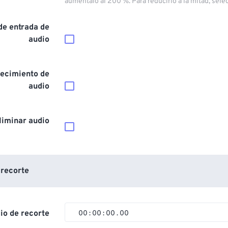
auméntalo al 200 %. Para reducirlo a la mitad, sele
de entrada de
audio
ecimiento de
audio
liminar audio
 recorte
cio de recorte
00
:
00
:
00
.
00