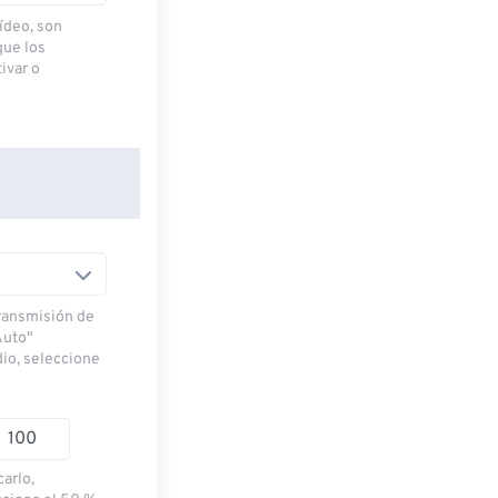
ídeo, son
que los
ivar o
transmisión de
Auto"
dio, seleccione
carlo,