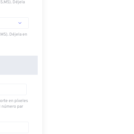
SS.MS). Déjela
.MS). Déjela en
corte en píxeles
l número par