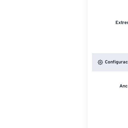
Extre
Configurac
Anc