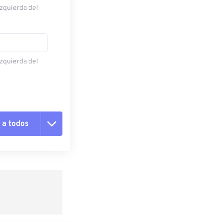
izquierda del
izquierda del
 a todos
pciones
 preestablecido
lecido