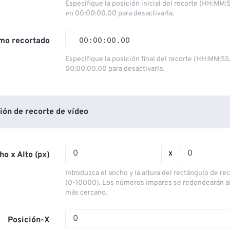
00
00
00
00
Especifique la posición inicial del recorte (HH:MM:
en 00:00:00.00 para desactivarla.
01
01
01
01
02
02
02
02
mo recortado
00
:
00
:
00
.
00
03
03
03
03
00
00
00
00
Especifique la posición final del recorte (HH:MM:SS
00:00:00.00 para desactivarla.
04
04
04
04
01
01
01
01
05
05
05
05
02
02
02
02
06
06
06
06
03
03
03
03
ión de recorte de vídeo
07
07
07
07
04
04
04
04
08
08
08
08
05
05
05
05
x
ho x Alto (px)
09
09
09
09
06
06
06
06
Introduzca el ancho y la altura del rectángulo de re
10
10
10
10
07
07
07
07
(0-10000). Los números impares se redondearán a
más cercano.
11
11
11
11
08
08
08
08
12
12
12
12
09
09
09
09
Posición-X