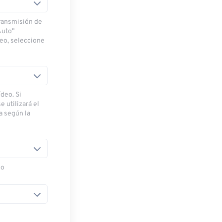
transmisión de
Auto"
deo, seleccione
deo. Si
e utilizará el
ra según la
eo