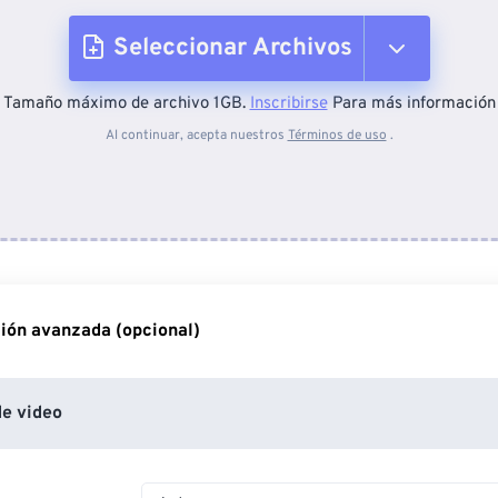
Seleccionar Archivos
Tamaño máximo de archivo 1GB.
Inscribirse
Para más información
Desde el dispositivo
Al continuar, acepta nuestros
Términos de uso
.
Desde Dropbox
Desde Google Drive
ión avanzada (opcional)
Desde OneDrive
e video
Desde URL