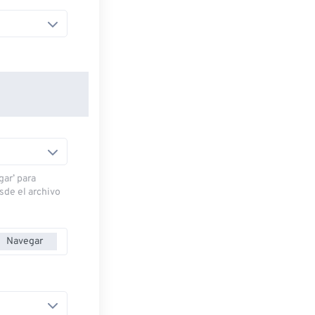
gar’ para
esde el archivo
Navegar