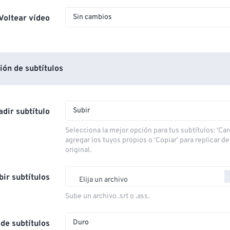
Sin cambios
Voltear vídeo
ón de subtítulos
Subir
dir subtítulo
Selecciona la mejor opción para tus subtítulos: ‘Car
agregar los tuyos propios o ‘Copiar’ para replicar d
original.
bir subtítulos
Elija un archivo
Sube un archivo .srt o .ass.
Duro
de subtítulos