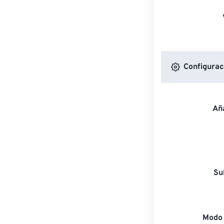
Configuraci
Aña
Su
Modo 