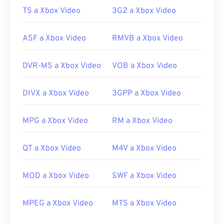
11
11
11
11
11
11
11
11
TS a Xbox Video
3G2 a Xbox Video
12
12
12
12
12
12
12
12
13
13
13
13
13
13
13
13
ASF a Xbox Video
RMVB a Xbox Video
14
14
14
14
14
14
14
14
DVR-MS a Xbox Video
VOB a Xbox Video
15
15
15
15
15
15
15
15
16
16
16
16
16
16
16
16
DIVX a Xbox Video
3GPP a Xbox Video
17
17
17
17
17
17
17
17
18
18
18
18
18
18
18
18
MPG a Xbox Video
RM a Xbox Video
19
19
19
19
19
19
19
19
QT a Xbox Video
M4V a Xbox Video
20
20
20
20
20
20
20
20
21
21
21
21
21
21
21
21
MOD a Xbox Video
SWF a Xbox Video
22
22
22
22
22
22
22
22
MPEG a Xbox Video
MTS a Xbox Video
23
23
23
23
23
23
23
23
24
24
24
24
24
24