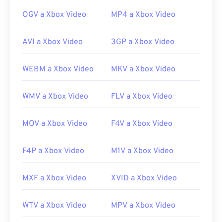
00
00
00
00
00
00
00
00
OGV a Xbox Video
MP4 a Xbox Video
00
00
00
00
00
00
00
00
AVI a Xbox Video
3GP a Xbox Video
01
01
01
01
01
01
01
01
WEBM a Xbox Video
MKV a Xbox Video
02
02
02
02
02
02
02
02
03
03
03
03
03
03
03
03
WMV a Xbox Video
FLV a Xbox Video
04
04
04
04
04
04
04
04
05
05
05
05
05
05
05
05
MOV a Xbox Video
F4V a Xbox Video
06
06
06
06
06
06
06
06
F4P a Xbox Video
M1V a Xbox Video
07
07
07
07
07
07
07
07
08
08
08
08
08
08
08
08
MXF a Xbox Video
XVID a Xbox Video
09
09
09
09
09
09
09
09
WTV a Xbox Video
MPV a Xbox Video
10
10
10
10
10
10
10
10