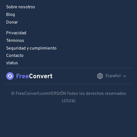
Sobre nosotros
Blog
Donar
Privacidad
Términos
Seguridad y cumplimiento
Contacto
status
Español
English
Deutsch
© FreeConvert.comVERSIÓN Todos los derechos reservados
(2026)
Español
Français
Português