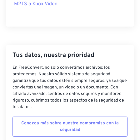
M2TS a Xbox Video
25
25
25
25
25
25
26
26
26
26
26
26
27
27
27
27
27
27
28
28
28
28
28
28
29
29
29
29
29
29
Tus datos, nuestra prioridad
30
30
30
30
30
30
En FreeConvert, no solo convertimos archivos: los
31
31
31
31
31
31
protegemos. Nuestro sólido sistema de seguridad
garantiza que tus datos estén siempre seguros, ya sea que
32
32
32
32
32
32
conviertas una imagen, un video o un documento. Con
33
33
33
33
33
33
cifrado avanzado, centros de datos seguros y monitoreo
riguroso, cubrimos todos los aspectos de la seguridad de
34
34
34
34
34
34
tus datos.
35
35
35
35
35
35
Conozca más sobre nuestro compromiso con la
36
36
36
36
36
36
seguridad
37
37
37
37
37
37