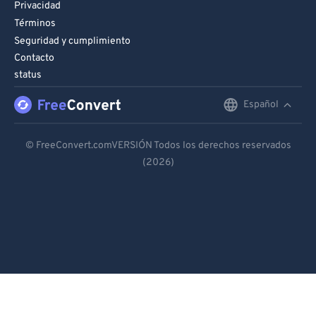
Privacidad
Términos
Seguridad y cumplimiento
Contacto
status
Español
English
Deutsch
© FreeConvert.comVERSIÓN Todos los derechos reservados
(2026)
Español
Français
Português
Italiano
Dutch
日本語