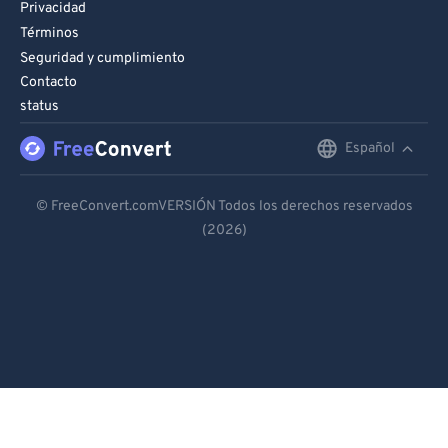
Privacidad
Términos
Seguridad y cumplimiento
Contacto
status
Español
English
Deutsch
© FreeConvert.comVERSIÓN Todos los derechos reservados
(2026)
Español
Français
Português
Italiano
Dutch
日本語