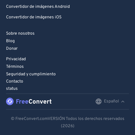
Convertidor de imágenes Android
Convertidor de imágenes iOS
Sobre nosotros
Blog
Donar
Privacidad
Términos
Seguridad y cumplimiento
Contacto
status
Español
English
Deutsch
© FreeConvert.comVERSIÓN Todos los derechos reservados
(2026)
Español