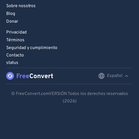
Sobre nosotros
Blog
Donar
Privacidad
Términos
Seguridad y cumplimiento
Contacto
status
Español
English
Deutsch
© FreeConvert.comVERSIÓN Todos los derechos reservados
(2026)
Español
Français
Português