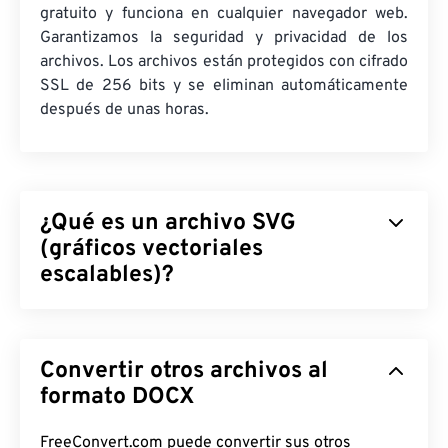
gratuito y funciona en cualquier navegador web.
Garantizamos la seguridad y privacidad de los
archivos. Los archivos están protegidos con cifrado
SSL de 256 bits y se eliminan automáticamente
después de unas horas.
¿Qué es un archivo SVG
(gráficos vectoriales
escalables)?
Gráficos Vectoriales Escalables (SVG) es un
formato de archivo estándar abierto e
Convertir otros archivos al
independiente de la resolución. Se basa en el
Lenguaje de Marcado Extensible (
formato DOCX
XML
), utiliza
gráficos vectoriales
y admite animación limitada.
La principal ventaja de usar un archivo SVG es,
FreeConvert.com puede convertir sus otros