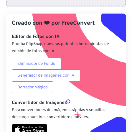
Desde Dropbox
Creado con
❤️
por
FreeConvert
Desde Google Drive
Editor de Fotos con IA
Desde OneDrive
Prueba ClipSnap, nuestras potentes herramientas de
edición de fotos con IA.
Eliminador de Fondo
Desde URL
Generador de Imágenes con IA
Borrador Mágico
Convertidor de Imágenes
Para conversiones de imágenes rápidas y sencillas,
descarga nuestros convertidores móviles.