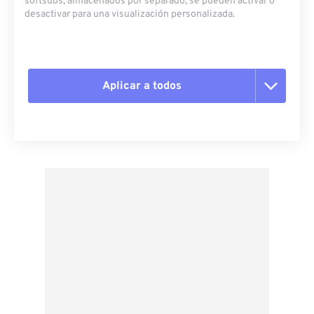
softsubs, almacenados por separado, se pueden activar o
desactivar para una visualización personalizada.
Aplicar a todos
Restablecer todas las opciones
Aplicar desde el ajuste preestablecido
Guardar como preestablecido