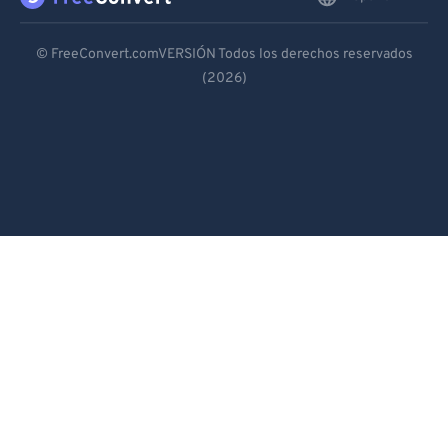
Deutsch
© FreeConvert.comVERSIÓN Todos los derechos reservados
(2026)
Español
Français
Português
Italiano
Dutch
日本語
简体中文
繁體中文
한국어