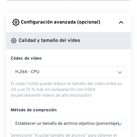
Desde Google Drive
Configuración avanzada (opcional)
Desde OneDrive
Calidad y tamaño del vídeo
Códec de vídeo
Desde URL
H.264 - CPU
El códec H265 puede reducir el tamaño del vídeo entre un
20 y un 75 % más en comparación con H264
(especialmente vídeos de alta resolución)
Método de compresión
Establecer un tamaño de archivo objetivo (porcentaje)
Seleccione "Ajustar tamaño de archivo" para obtener el