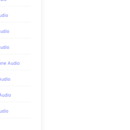
 importarlos a
udio
rograma
Player
también
udio
udio
one Audio
Audio
Audio
udio