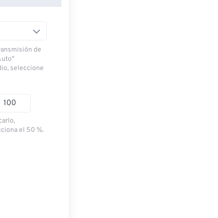
transmisión de
Auto"
dio, seleccione
carlo,
cciona el 50 %.