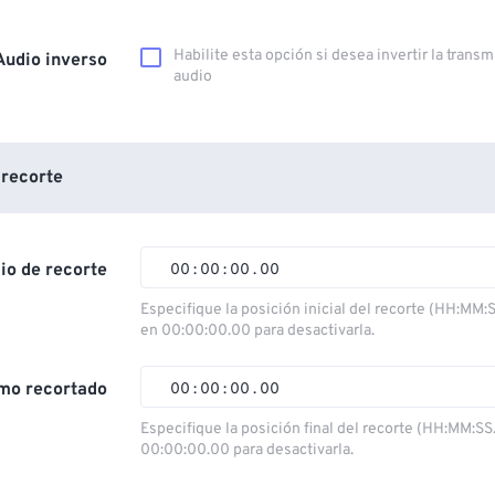
Habilite esta opción si desea invertir la trans
Audio inverso
audio
 recorte
cio de recorte
00
:
00
:
00
.
00
Especifique la posición inicial del recorte (HH:MM:
en 00:00:00.00 para desactivarla.
00
00
00
00
01
01
01
01
mo recortado
00
:
00
:
00
.
00
02
02
02
02
Especifique la posición final del recorte (HH:MM:SS
00:00:00.00 para desactivarla.
03
03
03
03
00
00
00
00