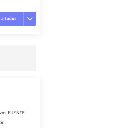
 a todos
pciones
 preestablecido
lecido
ivos FUENTE.
ón.