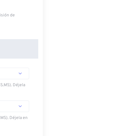
misión de
SS.MS). Déjela
.MS). Déjela en