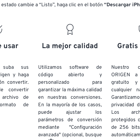
17
17
17
17
14
14
14
14
 estado cambie a “Listo”, haga clic en el botón
“Descargar iPh
18
18
18
18
15
15
15
15
19
19
19
19
16
16
16
16
20
20
20
20
17
17
17
17
21
21
21
21
18
18
18
18
e usar
La mejor calidad
Gratis
22
22
22
22
19
19
19
19
23
23
23
23
20
20
20
20
e suba sus
Utilizamos software de
Nuestro c
24
24
24
rigen y haga
código abierto y
ORIGEN a
21
21
21
21
ón convertir.
personalizado para
gratuito 
25
25
25
22
22
22
22
e convertir
garantizar la máxima calidad
cualquier 
26
26
26
 archivo de
en nuestras conversiones.
23
23
23
23
Garantizamos
rmato de
En la mayoría de los casos,
privacidad d
27
27
27
24
24
24
puede ajustar los
Los arch
28
28
28
25
25
25
parámetros de conversión
protegidos 
mediante "Configuración
29
29
29
de 256 bits
26
26
26
avanzada" (opcional, busque
automática
30
30
30