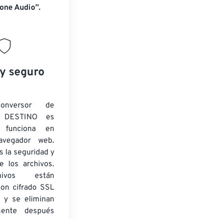
one Audio”.
 y seguro
onversor de
 DESTINO es
y funciona en
navegador web.
 la seguridad y
e los archivos.
ivos están
con cifrado SSL
 y se eliminan
mente después