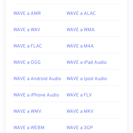
13
13
13
13
13
13
13
13
14
14
14
14
14
14
14
14
WAVE a AMR
WAVE a ALAC
15
15
15
15
15
15
15
15
WAVE a WAV
WAVE a WMA
16
16
16
16
16
16
16
16
17
17
17
17
17
17
17
17
WAVE a FLAC
WAVE a M4A
18
18
18
18
18
18
18
18
19
19
19
19
19
19
19
19
WAVE a OGG
WAVE a iPad Audio
20
20
20
20
20
20
20
20
WAVE a Android Audio
WAVE a Ipod Audio
21
21
21
21
21
21
21
21
22
22
22
22
22
22
22
22
WAVE a iPhone Audio
WAVE a FLV
23
23
23
23
23
23
23
23
24
24
24
24
24
24
WAVE a WMV
WAVE a MKV
25
25
25
25
25
25
WAVE a WEBM
WAVE a 3GP
26
26
26
26
26
26