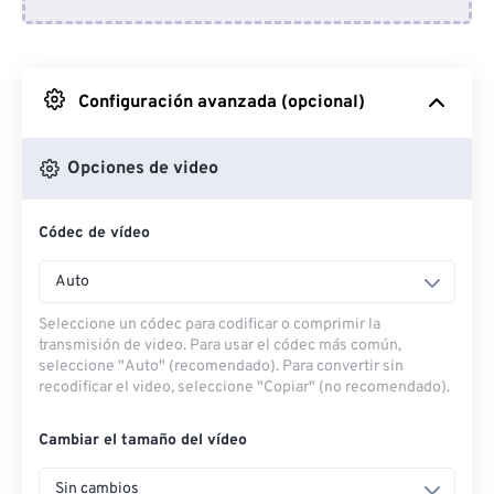
Desde Dropbox
Desde Google Drive
Configuración avanzada (opcional)
Desde OneDrive
Opciones de video
Códec de vídeo
Desde URL
Auto
Seleccione un códec para codificar o comprimir la
transmisión de video. Para usar el códec más común,
seleccione "Auto" (recomendado). Para convertir sin
recodificar el video, seleccione "Copiar" (no recomendado).
Cambiar el tamaño del vídeo
Sin cambios