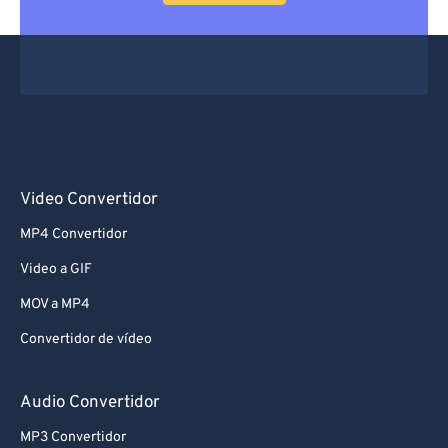
66
66
67
67
68
68
69
69
70
70
71
71
Video Convertidor
72
72
MP4 Convertidor
73
73
Video a GIF
74
74
MOV a MP4
75
75
Convertidor de vídeo
76
76
77
77
Audio Convertidor
78
78
MP3 Convertidor