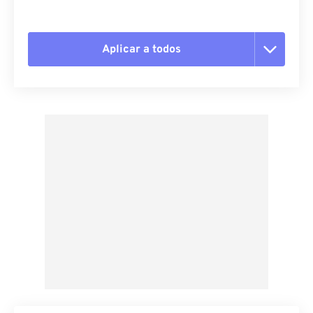
Aplicar a todos
Restablecer todas las opciones
Aplicar desde el ajuste preestablecido
Guardar como preestablecido