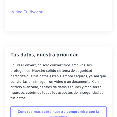
40
40
40
40
40
40
Video Cultivador
41
41
41
41
41
41
42
42
42
42
42
42
43
43
43
43
43
43
44
44
44
44
44
44
45
45
45
45
45
45
Tus datos, nuestra prioridad
46
46
46
46
46
46
En FreeConvert, no solo convertimos archivos: los
47
47
47
47
47
47
protegemos. Nuestro sólido sistema de seguridad
garantiza que tus datos estén siempre seguros, ya sea que
48
48
48
48
48
48
conviertas una imagen, un video o un documento. Con
49
49
49
49
49
49
cifrado avanzado, centros de datos seguros y monitoreo
riguroso, cubrimos todos los aspectos de la seguridad de
50
50
50
50
50
50
tus datos.
51
51
51
51
51
51
Conozca más sobre nuestro compromiso con la
52
52
52
52
52
52