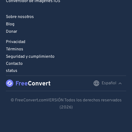
Convertidor de imágenes iOS
Sobre nosotros
Blog
Donar
Privacidad
Términos
Seguridad y cumplimiento
Contacto
status
Español
English
Deutsch
© FreeConvert.comVERSIÓN Todos los derechos reservados
(2026)
Español
Français