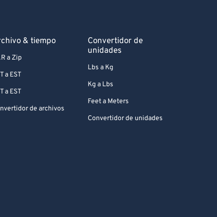
chivo & tiempo
Convertidor de
unidades
R a Zip
Lbs a Kg
T a EST
Kg a Lbs
T a EST
Feet a Meters
nvertidor de archivos
Convertidor de unidades