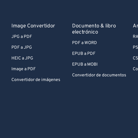
Image Convertidor
Documento & libro
Ar
electrónico
JPG a PDF
RA
PDF a WORD
PDF a JPG
PS
EPUB a PDF
HEIC a JPG
CS
EPUB a MOBI
Image a PDF
Co
Convertidor de documentos
Convertidor de imágenes