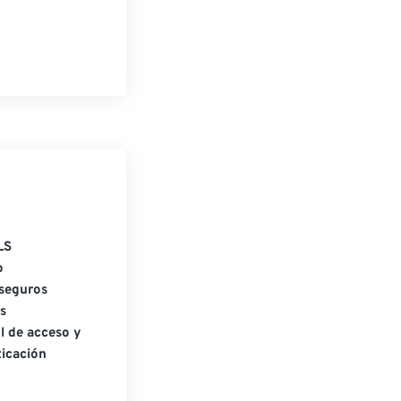
LS
o
seguros
s
l de acceso y
icación