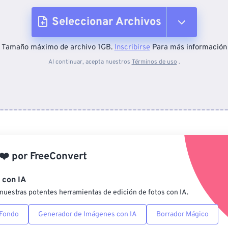
Seleccionar Archivos
Tamaño máximo de archivo 1GB.
Inscribirse
Para más información
Desde el dispositivo
Al continuar, acepta nuestros
Términos de uso
.
Desde Dropbox
Desde Google Drive
❤️
por
FreeConvert
Desde OneDrive
 con IA
nuestras potentes herramientas de edición de fotos con IA.
Desde URL
 Fondo
Generador de Imágenes con IA
Borrador Mágico