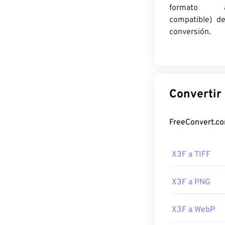
formato am
compatible) d
conversión.
X3F a TIFF
X3F a PNG
X3F a WebP