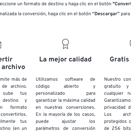
eccione un formato de destino y haga clic en el botón
"Convert
nalizada la conversión, haga clic en el botón
“Descargar”
para 
rtir
La mejor calidad
Gratis
 archivo
dmite más de
Utilizamos software de
Nuestro co
de archivo.
código abierto y
gratuito 
e sube tus
personalizado para
cualquier 
 destino y
garantizar la máxima calidad
Garantizamos
un formato
en nuestras conversiones.
privacidad d
onvertirlos.
En la mayoría de los casos,
Los arch
ilmente tus
puede ajustar los
protegidos 
stino (en un
parámetros de conversión
de 256 bits