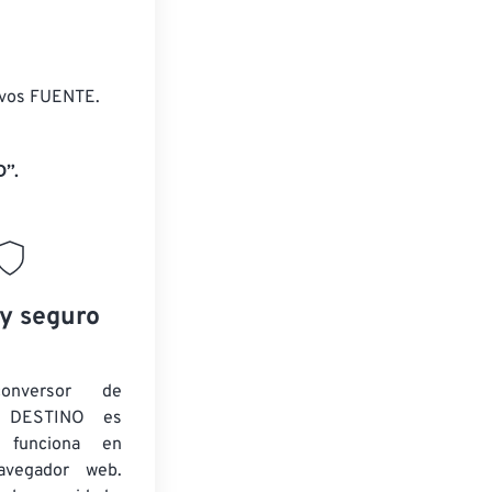
ivos FUENTE.
D”.
 y seguro
onversor de
 DESTINO es
y funciona en
navegador web.