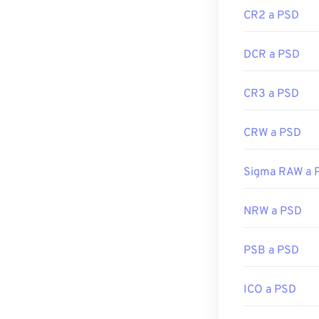
Enlaces útiles:
CR2 a PSD
https://www.li
DCR a PSD
CR3 a PSD
CRW a PSD
Sigma RAW a 
NRW a PSD
PSB a PSD
ICO a PSD