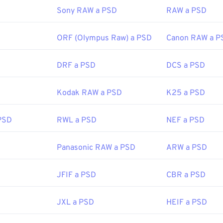
Sony RAW a PSD
RAW a PSD
fewire.com/psd-file-2622194
ORF (Olympus Raw) a PSD
Canon RAW a P
DRF a PSD
DCS a PSD
Kodak RAW a PSD
K25 a PSD
PSD
RWL a PSD
NEF a PSD
Panasonic RAW a PSD
ARW a PSD
JFIF a PSD
CBR a PSD
JXL a PSD
HEIF a PSD