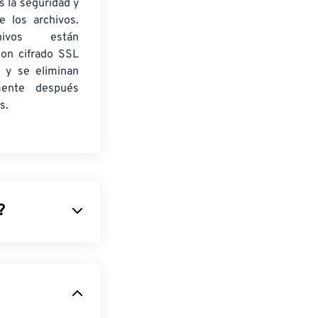
 la seguridad y
e los archivos.
ivos están
con cifrado SSL
 y se eliminan
mente después
s.
?
dobe
lmacenar una
s vectoriales
,
r ediciones