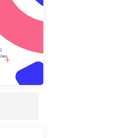
lecido
iles.