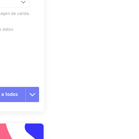
magen de salida.
s datos
 a todos
pciones
 preestablecido