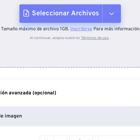
Seleccionar Archivos
Tamaño máximo de archivo 1GB.
Inscribirse
Para más información
Desde el dispositivo
Al continuar, acepta nuestros
Términos de uso
.
Desde Dropbox
Desde Google Drive
ión avanzada (opcional)
Desde OneDrive
de imagen
Desde URL