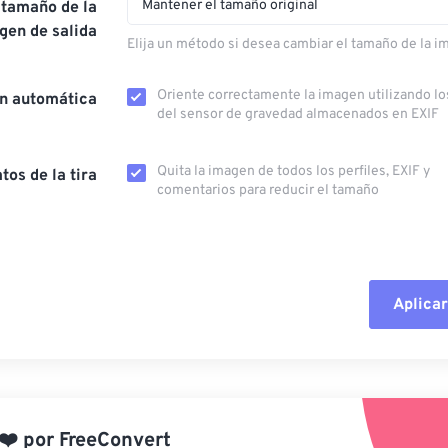
Mantener el tamaño original
 tamaño de la
gen de salida
Elija un método si desea cambiar el tamaño de la i
Oriente correctamente la imagen utilizando lo
ón automática
del sensor de gravedad almacenados en EXIF
Quita la imagen de todos los perfiles, EXIF ​​y
tos de la tira
comentarios para reducir el tamaño
Aplicar
Restablecer todas las o
Aplicar desde el ajuste
❤️
por
FreeConvert