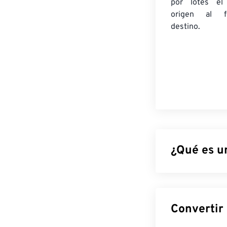
por lotes
el
origen
al fo
destino.
¿Qué es u
El Documento d
Photoshop
, un
imagen junto c
objetos, filtros