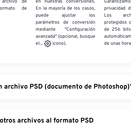
 archivo de
en nuestras conversiones.
Garantizamos
rmato de
En la mayoría de los casos,
privacidad d
puede ajustar los
Los arch
parámetros de conversión
protegidos 
mediante "Configuración
de 256 bits
avanzada" (opcional, busque
automática
de unas hora
el...
icono).
n archivo PSD (documento de Photoshop)
e Photoshop (PSD) es el tipo de archivo predeterminado de
A
 potente y complejo programa de diseño gráfico. PSD puede a
on una compleja matriz de sus capas correspondientes,
trazado
Convertir otros archivos al formato PSD
 y más, ¡todo en un solo archivo! PSD permite al usuario realiza