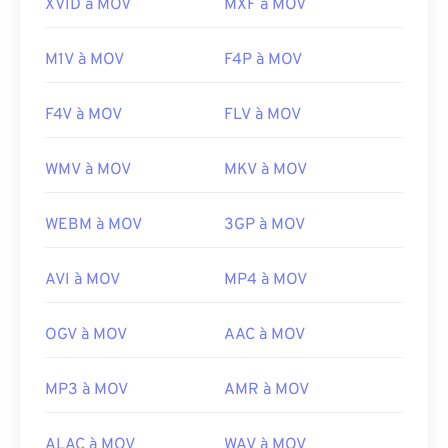
XVID à MOV
MXF à MOV
https://en.wikipedia.org/wiki/QuickTime_File_Format
https://developer.apple.com/library/archive/documen
CH203-BBCGDDDF
M1V à MOV
F4P à MOV
F4V à MOV
FLV à MOV
WMV à MOV
MKV à MOV
WEBM à MOV
3GP à MOV
AVI à MOV
MP4 à MOV
OGV à MOV
AAC à MOV
MP3 à MOV
AMR à MOV
ALAC à MOV
WAV à MOV