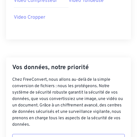
Video Compresseur
Video Tondeuse
37
37
37
37
37
37
Video Cropper
38
38
38
38
38
38
39
39
39
39
39
39
40
40
40
40
40
40
41
41
41
41
41
41
42
42
42
42
42
42
Vos données, notre priorité
43
43
43
43
43
43
Chez FreeConvert, nous allons au-delà de la simple
44
44
44
44
44
44
conversion de fichiers : nous les protégeons. Notre
45
45
45
45
45
45
système de sécurité robuste garantit la sécurité de vos
données, que vous convertissiez une image, une vidéo ou
46
46
46
46
46
46
un document. Grâce à un chiffrement avancé, des centres
de données sécurisés et une surveillance vigilante, nous
47
47
47
47
47
47
prenons en charge tous les aspects de la sécurité de vos
48
48
48
48
48
48
données.
49
49
49
49
49
49