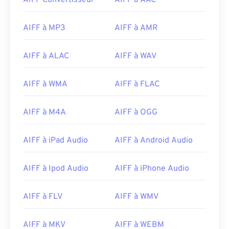
AIFF Convertisseur
AIFF à AAC
10
10
10
10
10
10
10
10
11
11
11
11
11
11
11
11
AIFF à MP3
AIFF à AMR
12
12
12
12
12
12
12
12
13
13
13
13
13
13
13
13
AIFF à ALAC
AIFF à WAV
14
14
14
14
14
14
14
14
AIFF à WMA
AIFF à FLAC
15
15
15
15
15
15
15
15
16
16
16
16
16
16
16
16
AIFF à M4A
AIFF à OGG
17
17
17
17
17
17
17
17
AIFF à iPad Audio
AIFF à Android Audio
18
18
18
18
18
18
18
18
19
19
19
19
19
19
19
19
AIFF à Ipod Audio
AIFF à iPhone Audio
20
20
20
20
20
20
20
20
21
21
21
21
21
21
21
21
AIFF à FLV
AIFF à WMV
22
22
22
22
22
22
22
22
AIFF à MKV
AIFF à WEBM