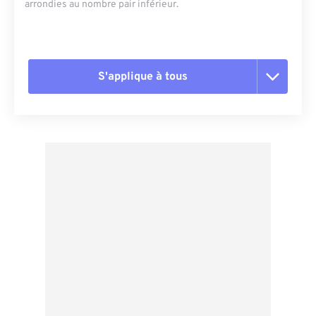
arrondies au nombre pair inférieur.
S'applique à tous
Réinitialiser toutes les options
Appliquer à partir du préréglage
Enregistrer comme préréglage