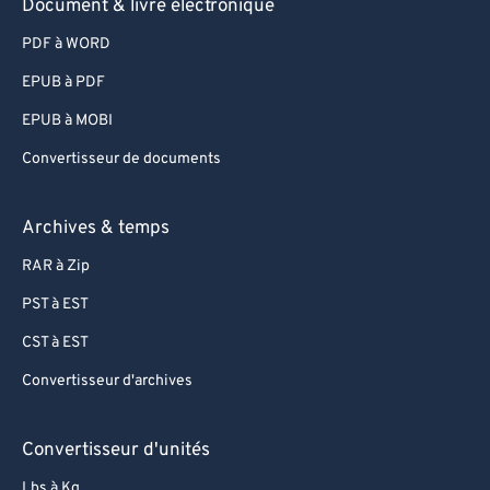
Document & livre électronique
89
89
90
90
PDF à WORD
91
91
EPUB à PDF
92
92
EPUB à MOBI
93
93
Convertisseur de documents
94
94
Archives & temps
95
95
96
96
RAR à Zip
97
97
PST à EST
98
98
CST à EST
99
99
Convertisseur d'archives
Convertisseur d'unités
Lbs à Kg