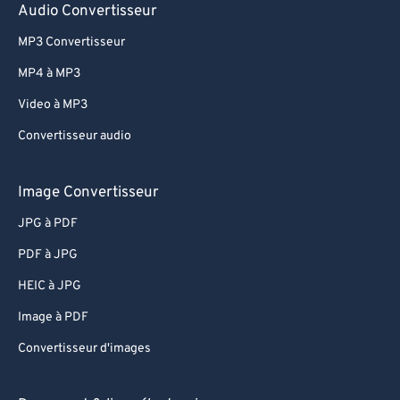
76
76
Audio Convertisseur
77
77
MP3 Convertisseur
78
78
MP4 à MP3
79
79
Video à MP3
80
80
Convertisseur audio
81
81
Image Convertisseur
82
82
83
83
JPG à PDF
84
84
PDF à JPG
85
85
HEIC à JPG
86
86
Image à PDF
87
87
Convertisseur d'images
88
88