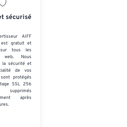
et sécurisé
ertisseur AIFF
est gratuit et
 sur tous les
rs web. Nous
 la sécurité et
tialité de vos
s sont protégés
ptage SSL 256
 supprimés
uement après
ures.