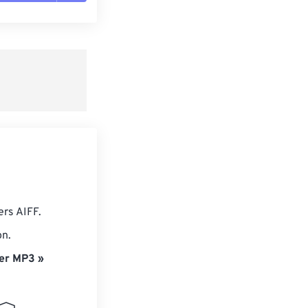
es les options
r du préréglage
e préréglage
ers AIFF.
on.
er MP3 »