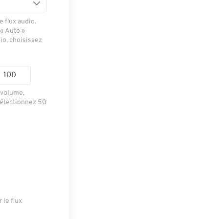
 flux audio.
 « Auto »
io, choisissez
e volume,
sélectionnez 50
 le flux