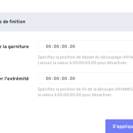
de finition
 la garniture
00
:
00
:
00
.
00
Spécifiez la position de départ du découpage (HH:
Laissez la valeur à 00:00:00.00 pour désactiver.
00
00
00
00
01
01
01
01
r l'extrémité
00
:
00
:
00
.
00
02
02
02
02
Spécifiez la position de fin de la découpe (HH:MM:
la valeur à 00:00:00.00 pour désactiver.
03
03
03
03
00
00
00
00
04
04
04
04
01
01
01
01
05
05
05
05
02
02
02
02
S'appliqu
06
06
06
06
03
03
03
03