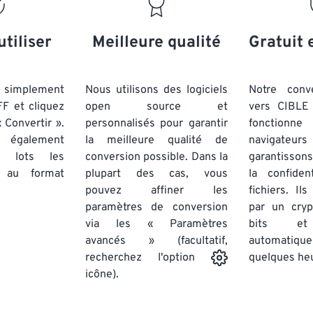
20
20
20
20
17
17
17
17
21
21
21
21
18
18
18
18
utiliser
Meilleure qualité
Gratuit 
22
22
22
22
19
19
19
19
23
23
23
23
20
20
20
20
simplement
Nous utilisons des logiciels
Notre conv
24
24
24
FF et cliquez
open source et
vers CIBLE 
21
21
21
21
 Convertir ».
personnalisés pour garantir
fonctionne
25
25
25
22
22
22
22
 également
la meilleure qualité de
navigateu
26
26
26
par lots
les
conversion possible. Dans la
23
23
23
23
garantissons
au format
plupart des cas, vous
la confiden
27
27
27
24
24
24
pouvez affiner les
fichiers. Il
28
28
28
25
25
25
paramètres de conversion
par un cry
via les « Paramètres
29
29
29
bits et
26
26
26
avancés » (facultatif,
automatiq
30
30
30
27
27
27
quelques he
recherchez l'option
31
31
31
icône).
28
28
28
32
32
32
29
29
29