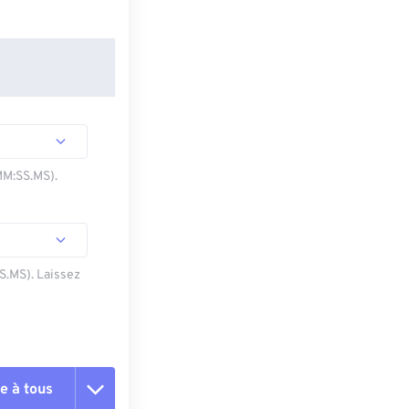
MM:SS.MS).
SS.MS). Laissez
e à tous