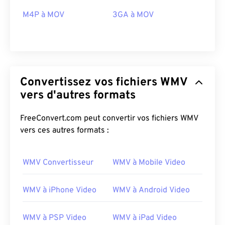
M4P à MOV
3GA à MOV
03
03
03
03
03
03
03
03
04
04
04
04
04
04
04
04
05
05
05
05
05
05
05
05
06
06
06
06
06
06
06
06
Convertissez vos fichiers WMV
07
07
07
07
07
07
07
07
vers d'autres formats
08
08
08
08
08
08
08
08
FreeConvert.com peut convertir vos fichiers WMV
09
09
09
09
09
09
09
09
vers ces autres formats :
10
10
10
10
10
10
10
10
11
11
11
11
11
11
11
11
WMV Convertisseur
WMV à Mobile Video
12
12
12
12
12
12
12
12
13
13
13
13
13
13
13
13
WMV à iPhone Video
WMV à Android Video
14
14
14
14
14
14
14
14
WMV à PSP Video
WMV à iPad Video
15
15
15
15
15
15
15
15