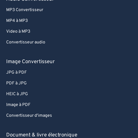
82
82
MP3 Convertisseur
83
83
MP4 à MP3
84
84
Video à MP3
85
85
Convertisseur audio
86
86
Image Convertisseur
87
87
88
88
JPG à PDF
89
89
PDF à JPG
90
90
HEIC à JPG
91
91
Image à PDF
92
92
Convertisseur d'images
93
93
Document & livre électronique
94
94