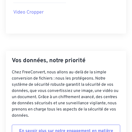
42
42
42
42
42
42
Video Cropper
43
43
43
43
43
43
44
44
44
44
44
44
45
45
45
45
45
45
46
46
46
46
46
46
47
47
47
47
47
47
Vos données, notre priorité
48
48
48
48
48
48
Chez FreeConvert, nous allons au-delà de la simple
49
49
49
49
49
49
conversion de fichiers : nous les protégeons. Notre
50
50
50
50
50
50
système de sécurité robuste garantit la sécurité de vos
données, que vous convertissiez une image, une vidéo ou
51
51
51
51
51
51
un document. Grâce à un chiffrement avancé, des centres
de données sécurisés et une surveillance vigilante, nous
52
52
52
52
52
52
prenons en charge tous les aspects de la sécurité de vos
53
53
53
53
53
53
données.
54
54
54
54
54
54
En savoir plus sur notre engagement en matière