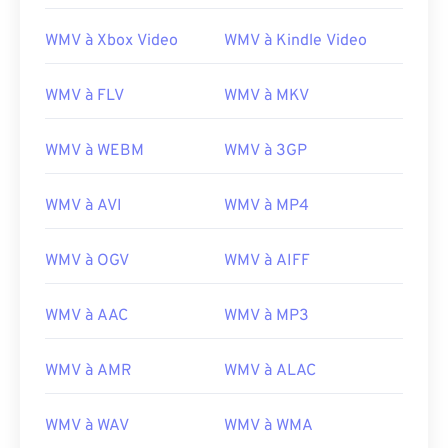
16
16
16
16
16
16
16
16
WMV à Xbox Video
WMV à Kindle Video
17
17
17
17
17
17
17
17
18
18
18
18
18
18
18
18
WMV à FLV
WMV à MKV
19
19
19
19
19
19
19
19
WMV à WEBM
WMV à 3GP
20
20
20
20
20
20
20
20
21
21
21
21
21
21
21
21
WMV à AVI
WMV à MP4
22
22
22
22
22
22
22
22
WMV à OGV
WMV à AIFF
23
23
23
23
23
23
23
23
24
24
24
24
24
24
WMV à AAC
WMV à MP3
25
25
25
25
25
25
26
26
26
26
26
26
WMV à AMR
WMV à ALAC
27
27
27
27
27
27
WMV à WAV
WMV à WMA
28
28
28
28
28
28