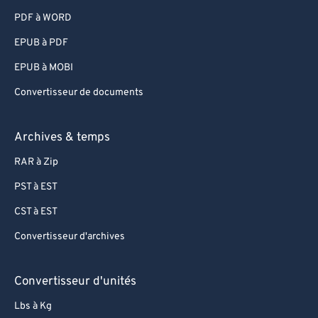
95
95
PDF à WORD
96
96
EPUB à PDF
97
97
EPUB à MOBI
98
98
Convertisseur de documents
99
99
Archives & temps
RAR à Zip
PST à EST
CST à EST
Convertisseur d'archives
Convertisseur d'unités
Lbs à Kg