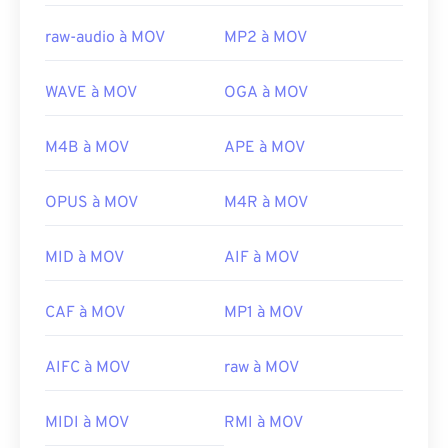
raw-audio à MOV
MP2 à MOV
WAVE à MOV
OGA à MOV
M4B à MOV
APE à MOV
OPUS à MOV
M4R à MOV
MID à MOV
AIF à MOV
00
00
00
00
00
00
00
00
CAF à MOV
MP1 à MOV
AIFC à MOV
raw à MOV
00
00
00
00
00
00
00
00
01
01
01
01
01
01
01
01
MIDI à MOV
RMI à MOV
02
02
02
02
02
02
02
02