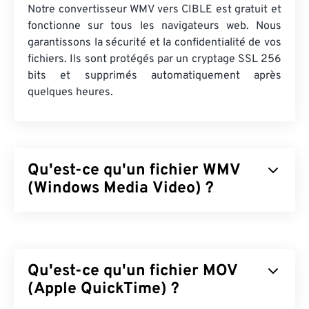
Notre convertisseur WMV vers CIBLE est gratuit et
fonctionne sur tous les navigateurs web. Nous
garantissons la sécurité et la confidentialité de vos
fichiers. Ils sont protégés par un cryptage SSL 256
bits et supprimés automatiquement après
quelques heures.
Qu'est-ce qu'un fichier WMV
(Windows Media Video) ?
Windows Media Video (WMV) est un format vidéo
courant et largement pris en charge. Il compresse
la taille du fichier grâce à un
codec
, ce qui permet
Qu'est-ce qu'un fichier MOV
d'obtenir un fichier facile à gérer et préservant la
qualité de la vidéo. Un format conteneur
(Apple QuickTime) ?
numérique, appelé Advanced Systems Format