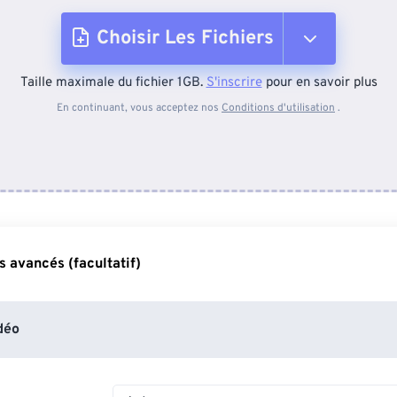
Choisir Les Fichiers
Taille maximale du fichier 1GB.
S'inscrire
pour en savoir plus
Depuis l'appareil
En continuant, vous acceptez nos
Conditions d'utilisation
.
Depuis Dropbox
Depuis Google Drive
 avancés (facultatif)
Depuis OneDrive
déo
Depuis l'URL