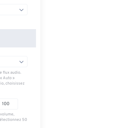
 flux audio.
 « Auto »
io, choisissez
e volume,
sélectionnez 50