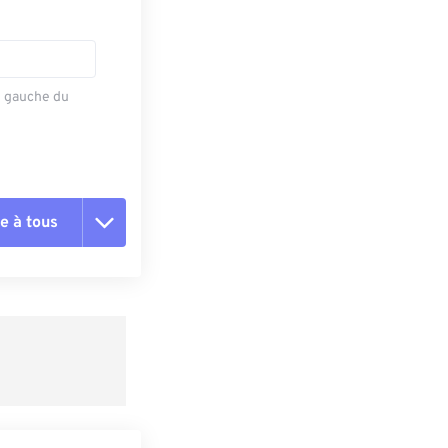
e gauche du
e à tous
es les options
r du préréglage
e préréglage