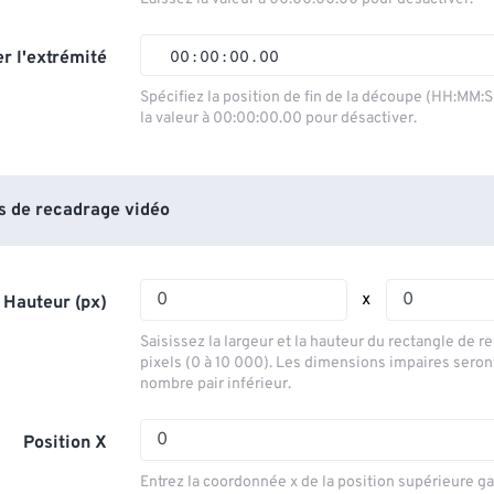
01
01
01
01
02
02
02
02
r l'extrémité
00
:
00
:
00
.
00
03
03
03
03
00
00
00
00
Spécifiez la position de fin de la découpe (HH:MM:
la valeur à 00:00:00.00 pour désactiver.
04
04
04
04
01
01
01
01
05
05
05
05
02
02
02
02
06
06
06
06
03
03
03
03
 de recadrage vidéo
07
07
07
07
04
04
04
04
08
08
08
08
05
05
05
05
x
 Hauteur (px)
09
09
09
09
06
06
06
06
Saisissez la largeur et la hauteur du rectangle de 
10
10
10
10
07
07
07
07
pixels (0 à 10 000). Les dimensions impaires seron
nombre pair inférieur.
11
11
11
11
08
08
08
08
12
12
12
12
09
09
09
09
Position X
13
13
13
13
10
10
10
10
Entrez la coordonnée x de la position supérieure g