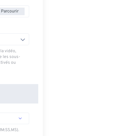
Parcourir
la vidéo,
e les sous-
ctivés ou
MM:SS.MS).