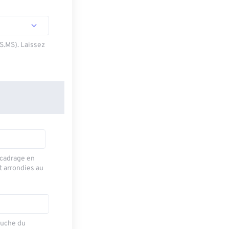
SS.MS). Laissez
recadrage en
t arrondies au
auche du