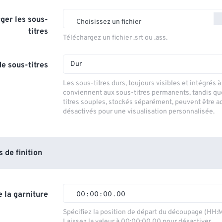
ger les sous-
Choisissez un fichier
titres
Téléchargez un fichier .srt ou .ass.
Dur
e sous-titres
Les sous-titres durs, toujours visibles et intégrés à 
conviennent aux sous-titres permanents, tandis qu
titres souples, stockés séparément, peuvent être a
désactivés pour une visualisation personnalisée.
de finition
 la garniture
00
:
00
:
00
.
00
00
00
00
00
Spécifiez la position de départ du découpage (HH:
Laissez la valeur à 00:00:00.00 pour désactiver.