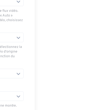
 flux vidéo.
 « Auto »
déo, choisissez
sélectionnez la
éo d'origine
onction du
une montre.