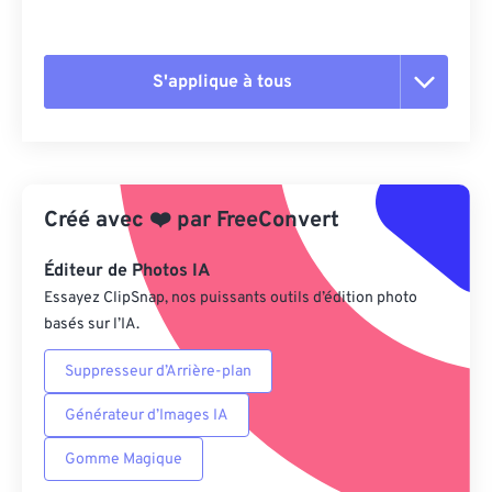
S'applique à tous
Réinitialiser toutes les options
Appliquer à partir du préréglage
Créé avec
❤️
par
FreeConvert
Enregistrer comme préréglage
Éditeur de Photos IA
Essayez ClipSnap, nos puissants outils d’édition photo
basés sur l’IA.
Suppresseur d’Arrière-plan
Générateur d’Images IA
Gomme Magique