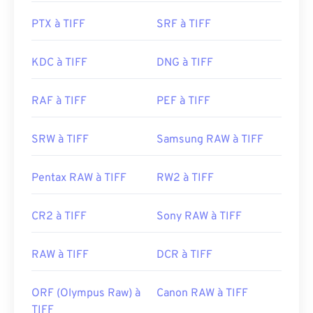
Photoshop
et
ACDSee
sont également utiles pour
PTX à TIFF
SRF à TIFF
ouvrir et gérer les fichiers TIFF.
KDC à TIFF
DNG à TIFF
Développé par :
Aldus Corporation
, maintenant
Adobe Inc.
RAF à TIFF
PEF à TIFF
Sortie initiale :
1986
Liens utiles:
SRW à TIFF
Samsung RAW à TIFF
https://www.adobe.com/creativecloud/file-
types/image/raster/tiff-file.html
Pentax RAW à TIFF
RW2 à TIFF
https://www.file-extensions.org/tiff-file-extension
CR2 à TIFF
Sony RAW à TIFF
RAW à TIFF
DCR à TIFF
ORF (Olympus Raw) à
Canon RAW à TIFF
TIFF