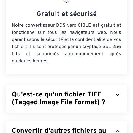
Gratuit et sécurisé
Notre convertisseur DDS vers CIBLE est gratuit et
fonctionne sur tous les navigateurs web. Nous
garantissons la sécurité et la confidentialité de vos
fichiers. Ils sont protégés par un cryptage SSL 256
bits et supprimés automatiquement après
quelques heures.
Qu'est-ce qu'un fichier TIFF
(Tagged Image File Format) ?
Le format TIFF (Tagged Image File Format),
également appelé TIF, est l'un des formats d'image
Convertir d'autres fichiers au
les plus courants. Il est principalement utilisé dans