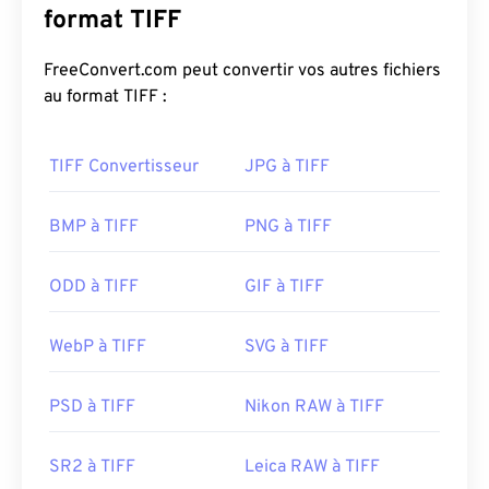
la publicité numérique et la PAO. Sa structure
format TIFF
bitmap et matricielle lui confère la flexibilité
nécessaire pour
contenir
des fichiers JPEG, des
FreeConvert.com peut convertir vos autres fichiers
fichiers image compressés sans perte, des images
au format TIFF :
avec calques ou des pages.
TIFF Convertisseur
JPG à TIFF
Comment ouvrir un fichier TIFF ?
Les programmes les plus courants pour ouvrir les
BMP à TIFF
PNG à TIFF
fichiers TIFF sont
Photo Viewer
pour Windows et
Apple Preview
pour macOS.
XnView MP
est un
ODD à TIFF
GIF à TIFF
programme gratuit et indépendant. Vous pouvez
également utiliser notre convertisseur
TIFF vers
WebP à TIFF
SVG à TIFF
JPG
si vous rencontrez des difficultés pour ouvrir
les fichiers TIFF.
PSD à TIFF
Nikon RAW à TIFF
Des programmes alternatifs tels que
ColorStrokes
SR2 à TIFF
Leica RAW à TIFF
, GNU Image Manipulation Program (
GIMP
), Adobe