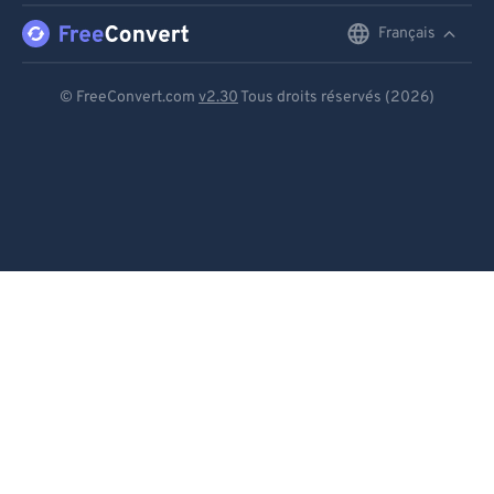
Français
English
Deutsch
© FreeConvert.com
v2.30
Tous droits réservés (2026)
Español
Français
Português
Italiano
Dutch
日本語
简体中文
繁體中文
한국어