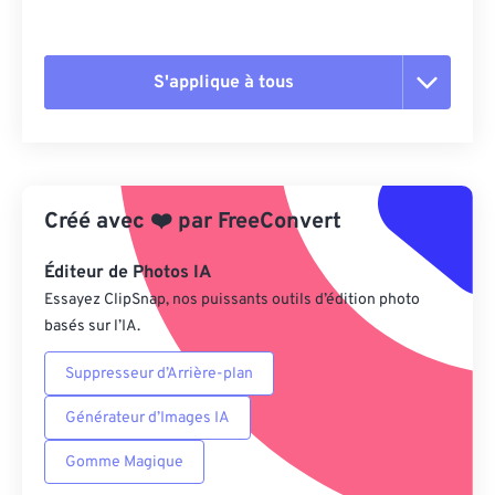
S'applique à tous
Réinitialiser toutes les options
Appliquer à partir du préréglage
Créé avec
❤️
par
FreeConvert
Enregistrer comme préréglage
Éditeur de Photos IA
Essayez ClipSnap, nos puissants outils d’édition photo
basés sur l’IA.
Suppresseur d’Arrière-plan
Générateur d’Images IA
Gomme Magique