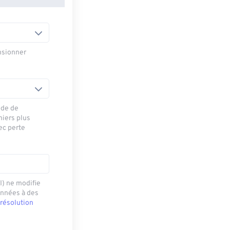
nsionner
ode de
hiers plus
ec perte
I) ne modifie
onnées à des
 résolution