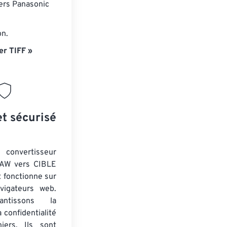
iers Panasonic
on.
er TIFF »
et sécurisé
nvertisseur
RAW vers CIBLE
t fonctionne sur
vigateurs web.
ntissons la
a confidentialité
iers. Ils sont