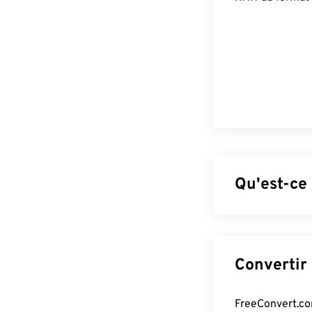
Qu'est-ce 
Le format TIFF 
d'image les plu
Sa structure bit
fichiers JPEG,
pages.