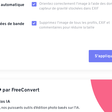
Orientez correctement l'image à l'aide des d
n automatique
capteur de gravité stockées dans EXIF
Supprimez l'image de tous les profils, EXIF ​​et
ées de bande
commentaires pour réduire la taille
S'appliqu
Réinitialiser tout
Appliquer à parti
️
par
FreeConvert
Enregistrer comm
tos IA
nos puissants outils d’édition photo basés sur l’IA.