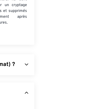
ar un cryptage
s et supprimés
uement après
ures.
mat) ?
s formats
ique et la PAO.
enir
des
lques ou des