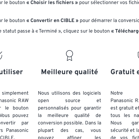
ur le bouton
« Choisir les fichiers »
pour sélectionner vos fich
ur le bouton
« Convertir en CIBLE »
pour démarrer la conversi
e statut passe à « Terminé », cliquez sur le bouton
« Télécharg
utiliser
Meilleure qualité
Gratuit 
simplement
Nous utilisons des logiciels
Notre co
anasonic RAW
open source et
Panasonic 
r le bouton
personnalisés pour garantir
est gratuit e
 Vous pouvez
la meilleure qualité de
tous les na
nvertir par
conversion possible. Dans la
Nous gara
ers Panasonic
plupart des cas, vous
sécurité et l
 CIBLE.
pouvez affiner les
de vos fich