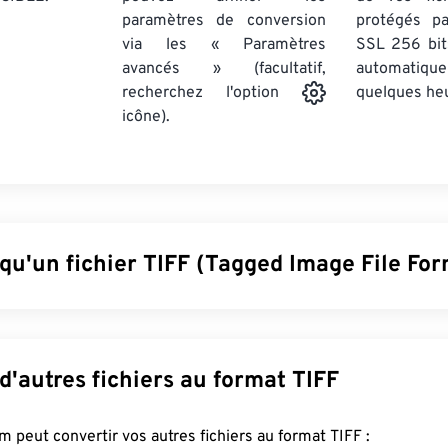
paramètres de conversion
protégés p
via les « Paramètres
SSL 256 bit
avancés » (facultatif,
automatiq
quelques he
recherchez l'option
icône).
qu'un fichier TIFF (Tagged Image File For
(Tagged Image File Format), également appelé TIF, est l'un de
s courants. Il est principalement utilisé dans la publicité numér
map et matricielle lui confère la flexibilité nécessaire pour
cont
Convertir d'autres fichiers au format TIFF
 des fichiers image compressés sans perte, des images avec ca
FreeConvert.com peut convertir vos autres fichiers au format TIFF :