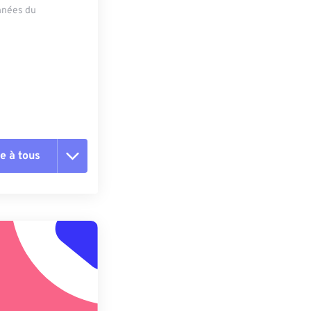
onnées du
e à tous
es les options
r du préréglage
e préréglage