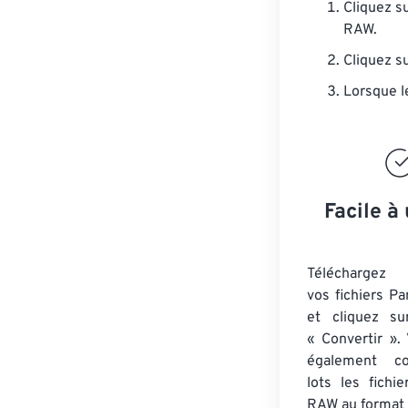
Cliquez s
RAW.
Cliquez s
Lorsque l
Facile à 
Téléchargez 
vos fichiers P
et cliquez su
« Convertir ».
également co
lots
les fichi
RAW
au format