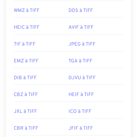
Photoshop
et
ACDSee
sont également utiles pour
WMZ à TIFF
DDS à TIFF
ouvrir et gérer les fichiers TIFF.
HEIC à TIFF
AVIF à TIFF
Développé par :
Aldus Corporation
, maintenant
Adobe Inc.
TIF à TIFF
JPEG à TIFF
Sortie initiale :
1986
Liens utiles:
EMZ à TIFF
TGA à TIFF
https://www.adobe.com/creativecloud/file-
types/image/raster/tiff-file.html
DIB à TIFF
DJVU à TIFF
https://www.file-extensions.org/tiff-file-extension
CBZ à TIFF
HEIF à TIFF
JXL à TIFF
ICO à TIFF
CBR à TIFF
JFIF à TIFF