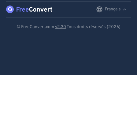
Français
English
Deutsch
© FreeConvert.com
v2.30
Tous droits réservés (2026)
Español
Français
Português
Italiano
Dutch
日本語
简体中文
繁體中文
한국어