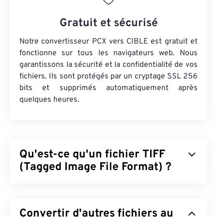
Gratuit et sécurisé
Notre convertisseur PCX vers CIBLE est gratuit et
fonctionne sur tous les navigateurs web. Nous
garantissons la sécurité et la confidentialité de vos
fichiers. Ils sont protégés par un cryptage SSL 256
bits et supprimés automatiquement après
quelques heures.
Qu'est-ce qu'un fichier TIFF
(Tagged Image File Format) ?
Le format TIFF (Tagged Image File Format),
également appelé TIF, est l'un des formats d'image
Convertir d'autres fichiers au
les plus courants. Il est principalement utilisé dans