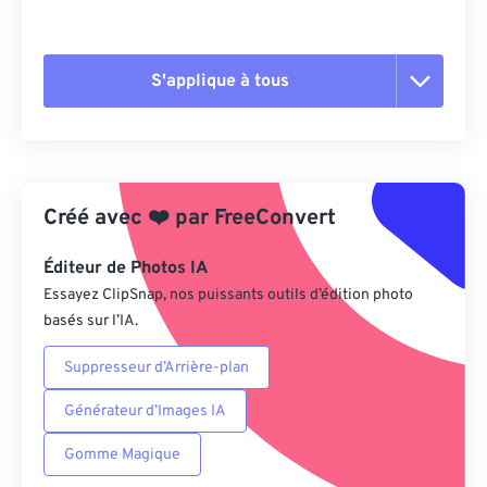
S'applique à tous
Réinitialiser toutes les options
Appliquer à partir du préréglage
Créé avec
❤️
par
FreeConvert
Enregistrer comme préréglage
Éditeur de Photos IA
Essayez ClipSnap, nos puissants outils d’édition photo
basés sur l’IA.
Suppresseur d’Arrière-plan
Générateur d’Images IA
Gomme Magique