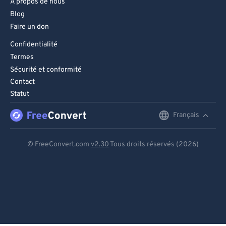
À propos de nous
Blog
Faire un don
Confidentialité
Termes
Sécurité et conformité
Contact
Statut
Français
English
Deutsch
© FreeConvert.com
v2.30
Tous droits réservés (2026)
Español
Français
Português
Italiano