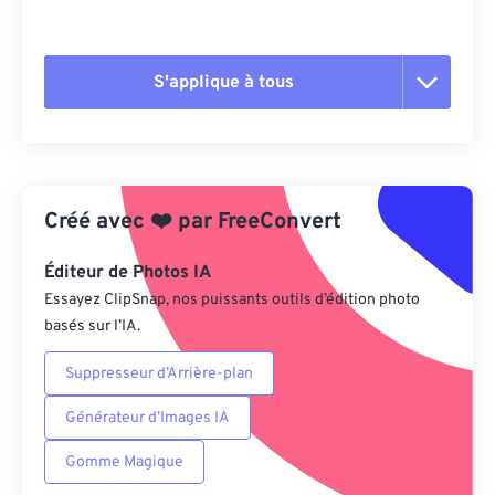
S'applique à tous
Réinitialiser toutes les options
Appliquer à partir du préréglage
Créé avec
❤️
par
FreeConvert
Enregistrer comme préréglage
Éditeur de Photos IA
Essayez ClipSnap, nos puissants outils d’édition photo
basés sur l’IA.
Suppresseur d’Arrière-plan
Générateur d’Images IA
Gomme Magique