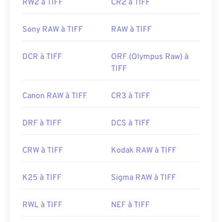
types/image/raster/tiff-file.html
RW2 à TIFF
CR2 à TIFF
https://www.file-extensions.org/tiff-file-extension
Sony RAW à TIFF
RAW à TIFF
DCR à TIFF
ORF (Olympus Raw) à
TIFF
Canon RAW à TIFF
CR3 à TIFF
DRF à TIFF
DCS à TIFF
CRW à TIFF
Kodak RAW à TIFF
K25 à TIFF
Sigma RAW à TIFF
RWL à TIFF
NEF à TIFF