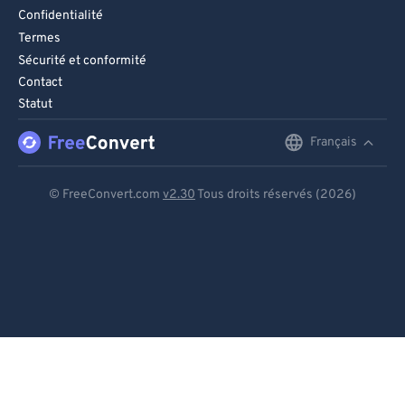
Confidentialité
Termes
Sécurité et conformité
Contact
Statut
Français
English
Deutsch
© FreeConvert.com
v2.30
Tous droits réservés (2026)
Español
Français
Português
Italiano
Dutch
日本語