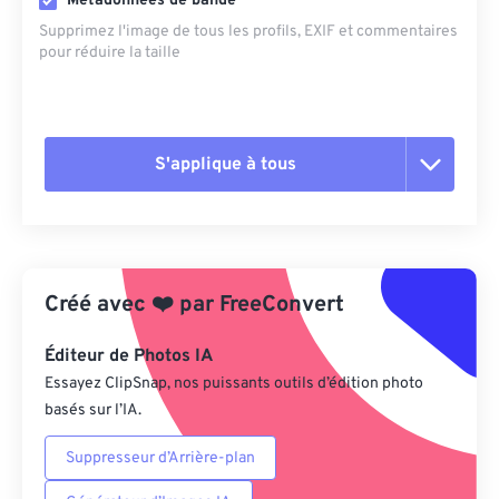
Métadonnées de bande
Supprimez l'image de tous les profils, EXIF ​​et commentaires
pour réduire la taille
S'applique à tous
Réinitialiser toutes les options
Appliquer à partir du préréglage
Créé avec
❤️
par
FreeConvert
Enregistrer comme préréglage
Éditeur de Photos IA
Essayez ClipSnap, nos puissants outils d’édition photo
basés sur l’IA.
Suppresseur d’Arrière-plan