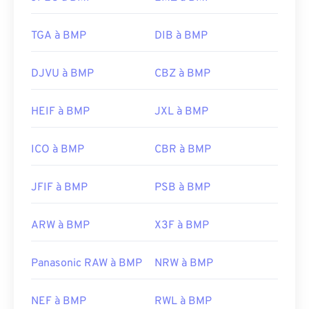
Preview
,
Apple Photos
et
ColorStrokes
.
Utilisez notre
sélecteur de couleurs
pour choisir
les couleurs des images
TGA à BMP
DIB à BMP
Développé par :
Microsoft Corporation
Sortie initiale :
20 novembre 1985
DJVU à BMP
CBZ à BMP
Liens utiles:
HEIF à BMP
JXL à BMP
https://en.wikipedia.org/wiki/BMP_file_format
https://docs.microsoft.com/en-
ICO à BMP
CBR à BMP
us/windows/win32/gdi/bitmaps
JFIF à BMP
PSB à BMP
ARW à BMP
X3F à BMP
Panasonic RAW à BMP
NRW à BMP
NEF à BMP
RWL à BMP