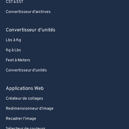
79
79
CST à EST
80
80
Convertisseur d'archives
81
81
Convertisseur d'unités
82
82
83
83
Lbs à Kg
84
84
Kg à Lbs
85
85
Feet à Meters
86
86
Convertisseur d'unités
87
87
Applications Web
88
88
Créateur de collages
89
89
90
90
Redimensionneur d'image
91
91
Recadrer l'image
92
92
Sélecteur de couleurs