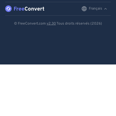
Français
English
Deutsch
© FreeConvert.com
v2.30
Tous droits réservés (2026)
Español
Français
Português
Italiano
Dutch
日本語
简体中文
繁體中文
한국어