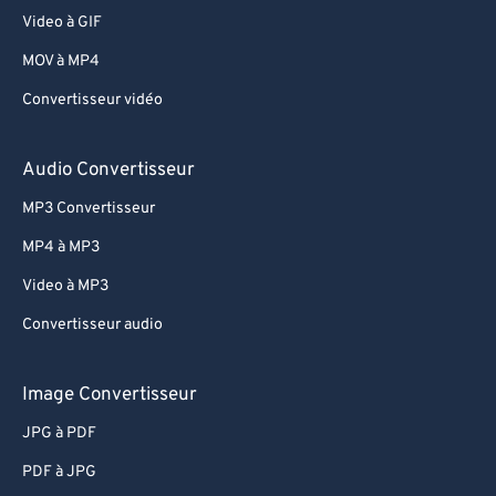
53
53
53
53
53
53
Video à GIF
54
54
54
54
54
54
MOV à MP4
55
55
55
55
55
55
Convertisseur vidéo
56
56
56
56
56
56
57
57
57
57
57
57
Audio Convertisseur
58
58
58
58
58
58
MP3 Convertisseur
59
59
59
59
59
59
MP4 à MP3
60
60
Video à MP3
61
61
Convertisseur audio
62
62
Image Convertisseur
63
63
64
64
JPG à PDF
65
65
PDF à JPG