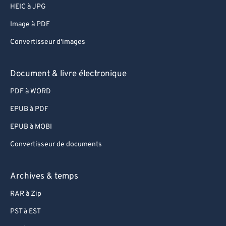
66
66
HEIC à JPG
67
67
Image à PDF
68
68
Convertisseur d'images
69
69
Document & livre électronique
70
70
71
71
PDF à WORD
72
72
EPUB à PDF
73
73
EPUB à MOBI
74
74
Convertisseur de documents
75
75
Archives & temps
76
76
77
77
RAR à Zip
78
78
PST à EST