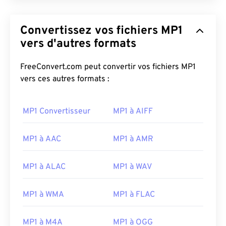
Convertissez vos fichiers MP1
vers d'autres formats
FreeConvert.com peut convertir vos fichiers MP1
vers ces autres formats :
MP1 Convertisseur
MP1 à AIFF
MP1 à AAC
MP1 à AMR
MP1 à ALAC
MP1 à WAV
00
00
00
00
00
00
00
00
MP1 à WMA
MP1 à FLAC
MP1 à M4A
MP1 à OGG