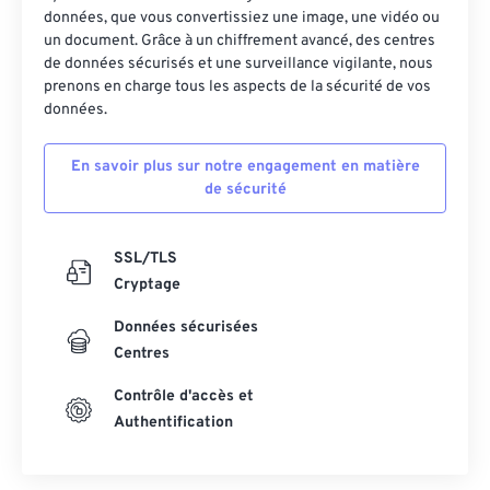
données, que vous convertissiez une image, une vidéo ou
27
27
27
27
27
27
un document. Grâce à un chiffrement avancé, des centres
de données sécurisés et une surveillance vigilante, nous
28
28
28
28
28
28
prenons en charge tous les aspects de la sécurité de vos
29
29
29
29
29
29
données.
30
30
30
30
30
30
En savoir plus sur notre engagement en matière
31
31
31
31
31
31
de sécurité
32
32
32
32
32
32
33
33
33
33
33
33
SSL/TLS
Cryptage
34
34
34
34
34
34
35
35
35
35
35
35
Données sécurisées
Centres
36
36
36
36
36
36
Contrôle d'accès et
37
37
37
37
37
37
Authentification
38
38
38
38
38
38
39
39
39
39
39
39