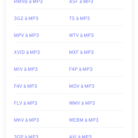
RMVB à MP3
ASF à MP3
une rançon en bitcoins, mais qui est heureusement
désormais désactivé et ne représente plus une
3G2 à MP3
TS à MP3
menace.
Développé par :
ISO
/
IEC
,
Moving Pictures
MPV à MP3
WTV à MP3
Experts Group
Sortie initiale :
1993
XVID à MP3
MXF à MP3
Liens utiles:
https://en.wikipedia.org/wiki/MP3
M1V à MP3
F4P à MP3
https://mpeg.chiariglione.org/standards/mpeg-
a/music-player-application-format.html
F4V à MP3
MOV à MP3
FLV à MP3
WMV à MP3
MKV à MP3
WEBM à MP3
3GP à MP3
AVI à MP3