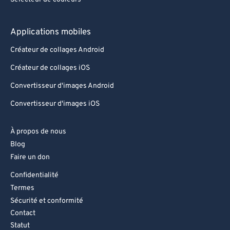
93
93
Applications mobiles
94
94
Créateur de collages Android
95
95
Créateur de collages iOS
96
96
97
97
Convertisseur d'images Android
98
98
Convertisseur d'images iOS
99
99
À propos de nous
Blog
Faire un don
Confidentialité
Termes
Sécurité et conformité
Contact
Statut