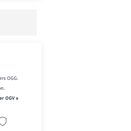
e préréglage
iers OGG.
on.
er OGV »