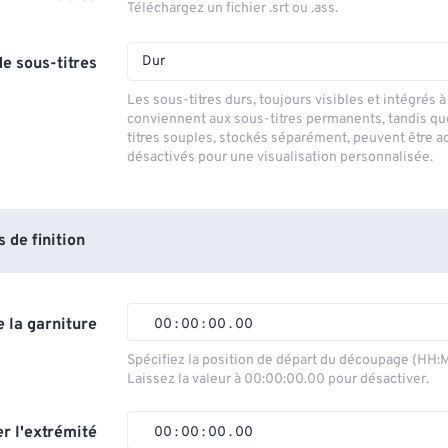
Téléchargez un fichier .srt ou .ass.
Dur
e sous-titres
Les sous-titres durs, toujours visibles et intégrés à 
conviennent aux sous-titres permanents, tandis qu
titres souples, stockés séparément, peuvent être a
désactivés pour une visualisation personnalisée.
de finition
 la garniture
00
:
00
:
00
.
00
00
00
00
00
Spécifiez la position de départ du découpage (HH:
Laissez la valeur à 00:00:00.00 pour désactiver.
01
01
01
01
02
02
02
02
r l'extrémité
00
:
00
:
00
.
00