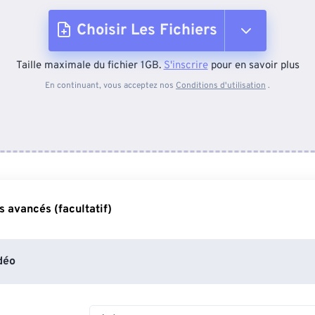
Choisir Les Fichiers
Taille maximale du fichier 1GB.
S'inscrire
pour en savoir plus
Depuis l'appareil
En continuant, vous acceptez nos
Conditions d'utilisation
.
Depuis Dropbox
Depuis Google Drive
 avancés (facultatif)
Depuis OneDrive
déo
Depuis l'URL