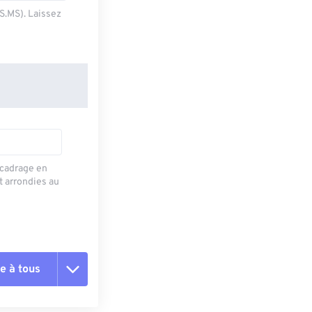
SS.MS). Laissez
recadrage en
t arrondies au
e à tous
es les options
r du préréglage