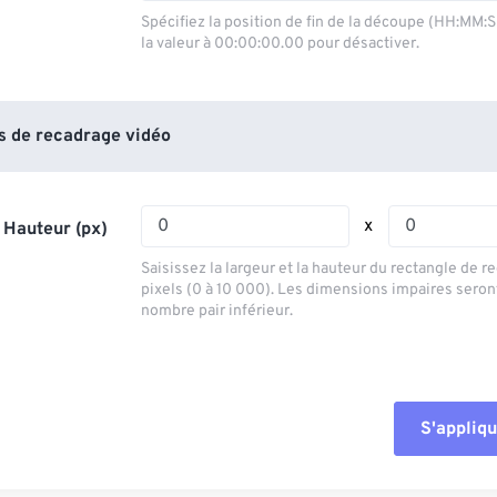
03
03
03
03
00
00
00
00
Spécifiez la position de fin de la découpe (HH:MM:
la valeur à 00:00:00.00 pour désactiver.
04
04
04
04
01
01
01
01
05
05
05
05
02
02
02
02
06
06
06
06
03
03
03
03
 de recadrage vidéo
07
07
07
07
04
04
04
04
08
08
08
08
05
05
05
05
x
 Hauteur (px)
09
09
09
09
06
06
06
06
Saisissez la largeur et la hauteur du rectangle de 
10
10
10
10
07
07
07
07
pixels (0 à 10 000). Les dimensions impaires seron
nombre pair inférieur.
11
11
11
11
08
08
08
08
12
12
12
12
09
09
09
09
13
13
13
13
10
10
10
10
S'appliqu
14
14
14
14
Réinitialiser tout
11
11
11
11
15
15
15
15
12
12
12
12
Appliquer à parti