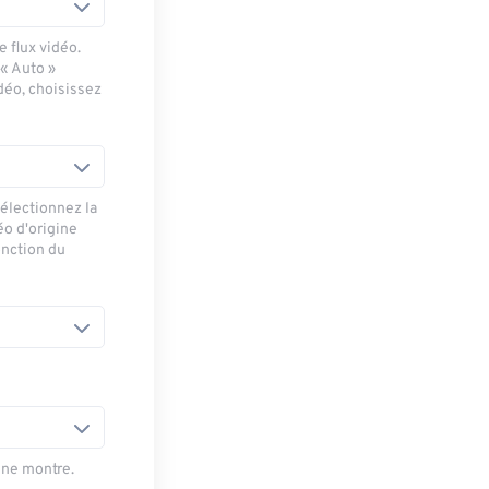
 flux vidéo.
 « Auto »
déo, choisissez
sélectionnez la
éo d'origine
onction du
une montre.