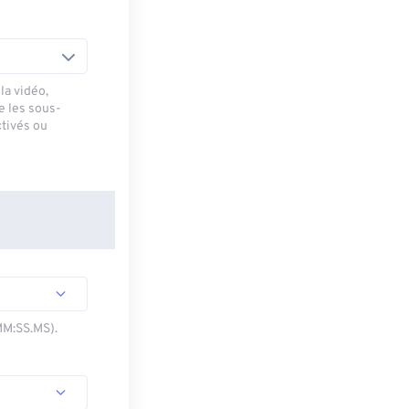
la vidéo,
e les sous-
ctivés ou
MM:SS.MS).