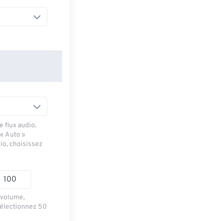
 flux audio.
 « Auto »
io, choisissez
e volume,
sélectionnez 50