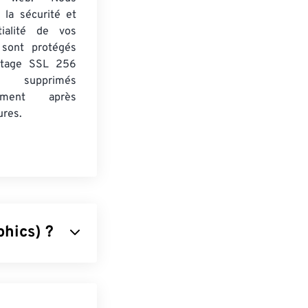
 la sécurité et
tialité de vos
s sont protégés
ptage SSL 256
 supprimés
uement après
ures.
hics) ?
 compresse les
uleurs
RVB
ou
cônes et les