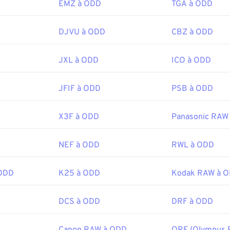
EMZ à ODD
TGA à ODD
:
PNG Development Group
1er octobre 1996
DJVU à ODD
CBZ à ODD
Wire sur les PNG
JXL à ODD
ICO à ODD
r les PNG
JFIF à ODD
PSB à ODD
ociés :
électeur de couleurs
pour choisir les couleurs des images
X3F à ODD
Panasonic RAW
NEF à ODD
RWL à ODD
 ODD
K25 à ODD
Kodak RAW à 
DCS à ODD
DRF à ODD