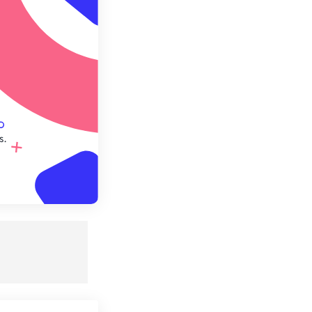
e préréglage
s.