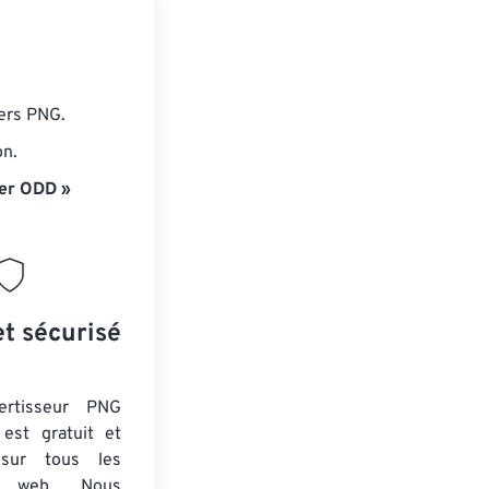
iers PNG.
on.
er ODD »
et sécurisé
ertisseur PNG
est gratuit et
 sur tous les
rs web. Nous