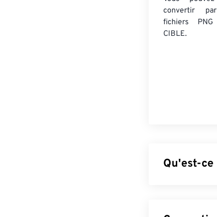
convertir 
fichiers PNG
CIBLE.
Qu'est-ce
Le format PNG 
images pour un
RGBA
et prendr