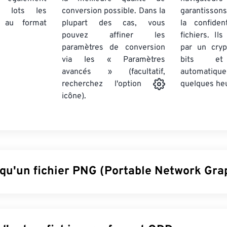
par lots
les
conversion possible. Dans la
garantissons
au format
plupart des cas, vous
la confiden
pouvez affiner les
fichiers. Il
paramètres de conversion
par un cry
via les « Paramètres
bits et
avancés » (facultatif,
automatiq
quelques he
recherchez l'option
icône).
 qu'un fichier PNG (Portable Network Grap
(Portable Network Graphics) est un format de fichier
raster
qui
e meilleure portabilité. Les images PNG peuvent avoir des co
e en charge la transparence, ce qui les rend idéales pour les i