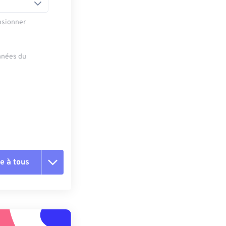
nsionner
onnées du
e à tous
es les options
r du préréglage