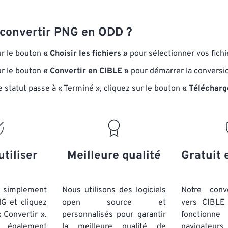
convertir PNG en ODD ?
ur le bouton
« Choisir les fichiers »
pour sélectionner vos fich
ur le bouton
« Convertir en CIBLE »
pour démarrer la conversi
e statut passe à « Terminé », cliquez sur le bouton
« Télécharg
utiliser
Meilleure qualité
Gratuit 
simplement
Nous utilisons des logiciels
Notre conv
NG et cliquez
open source et
vers CIBLE 
 Convertir ».
personnalisés pour garantir
fonctionne
 également
la meilleure qualité de
navigateu