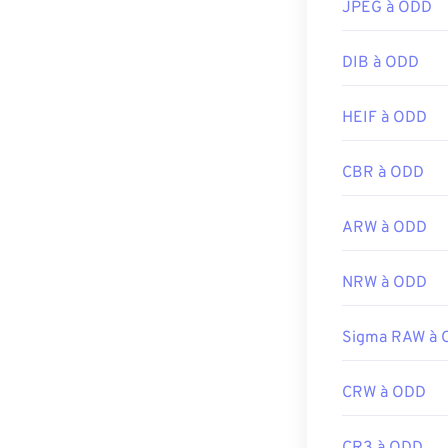
JPEG à ODD
Développé par 
Sortie initiale :
DIB à ODD
Liens utiles:
Article de Life
HEIF à ODD
Article Wiki su
CBR à ODD
Outils PNG ass
Utilisez notre
s
ARW à ODD
NRW à ODD
Sigma RAW à
CRW à ODD