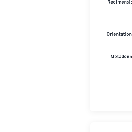
Redimensio
Orientatio
Métadonn