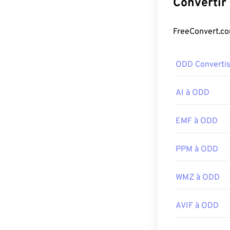
conceptions gr
meilleure tran
également l'av
Comment o
ODD Converti
En général, les
système d'explo
AI à ODD
vous rencontrez
vers JPG
,
PNG
EMF à ODD
PPM à ODD
D'autres pro
les fichiers PN
fichiers ; soye
WMZ à ODD
intéressante de
notamment un a
AVIF à ODD