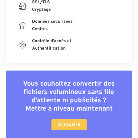
SSL/TLS
Cryptage
Données sécurisées
Centres
Contrôle d'accès et
Authentification
Vous souhaitez convertir des
fichiers volumineux sans file
d'attente ni publicités ?
Mettre à niveau maintenant
S'inscrire