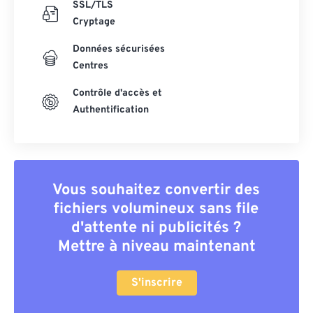
SSL/TLS
Cryptage
Données sécurisées
Centres
Contrôle d'accès et
Authentification
Vous souhaitez convertir des
fichiers volumineux sans file
d'attente ni publicités ?
Mettre à niveau maintenant
S'inscrire