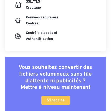
SSL/TLS
Cryptage
Données sécurisées
Centres
Contrôle d'accès et
Authentification
Vous souhaitez convertir des
fichiers volumineux sans file
d'attente ni publicités ?
Mettre à niveau maintenant
S'inscrire