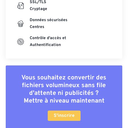
SSL/TLS
Cryptage
Données sécurisées
Centres
Contrôle d'accès et
Authentification
Vous souhaitez convertir des
fichiers volumineux sans file
d'attente ni publicités ?
Mettre à niveau maintenant
S'inscrire