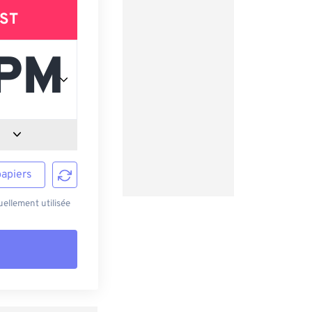
ST
papiers
ellement utilisée