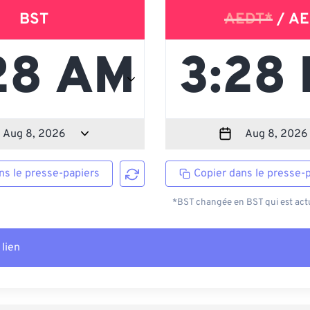
BST
AEDT*
/ AE
ns le presse-papiers
Copier dans le presse-
*BST changée en BST qui est actu
 lien