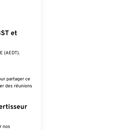
BST et
E (AEDT).
pour partager ce
ier des réunions
ertisseur
r nos