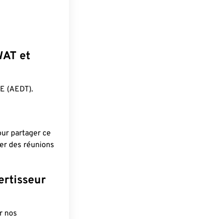
WAT et
E (AEDT).
pour partager ce
ier des réunions
ertisseur
r nos