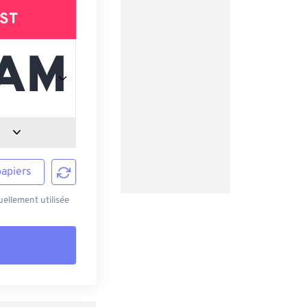
ST
papiers
ellement utilisée