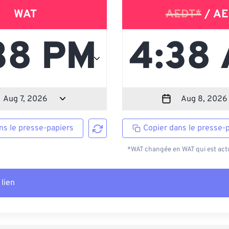
WAT
AEDT*
/ AE
ns le presse-papiers
Copier dans le presse-
*WAT changée en WAT qui est actu
 lien