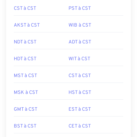
CST à CST
PST à CST
AKST à CST
WIB à CST
NDT à CST
ADT à CST
HDT à CST
WIT à CST
MST à CST
CST à CST
MSK à CST
HST à CST
GMT à CST
EST à CST
BST à CST
CET à CST