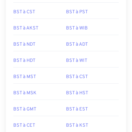
BST à CST
BST à PST
BST à AKST
BST à WIB
BST à NDT
BST à ADT
BST à HDT
BST à WIT
BST à MST
BST à CST
BST à MSK
BST à HST
BST à GMT
BST à EST
BST à CET
BST à KST