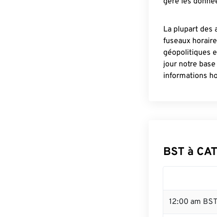
gère les donnée
La plupart des 
fuseaux horair
géopolitiques 
jour notre base
informations ho
BST à CAT
12:00 am BST 