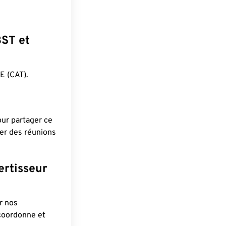
BST et
 (CAT).
pour partager ce
ier des réunions
ertisseur
r nos
 coordonne et