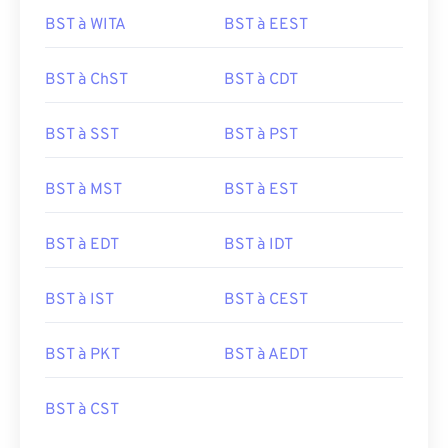
BST à WITA
BST à EEST
BST à ChST
BST à CDT
BST à SST
BST à PST
BST à MST
BST à EST
BST à EDT
BST à IDT
BST à IST
BST à CEST
BST à PKT
BST à AEDT
BST à CST