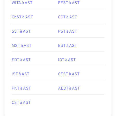
WITA à AST
EEST à AST
ChST à AST
CDT à AST
SST à AST
PST à AST
MST à AST
EST à AST
EDT à AST
IDT à AST
IST à AST
CEST à AST
PKT à AST
AEDT à AST
CST à AST