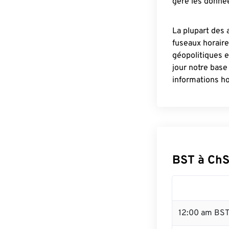
gère les donnée
La plupart des 
fuseaux horair
géopolitiques 
jour notre base
informations ho
BST à ChS
12:00 am BST 