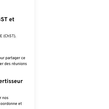
BST et
E (ChST).
pour partager ce
ier des réunions
ertisseur
r nos
 coordonne et