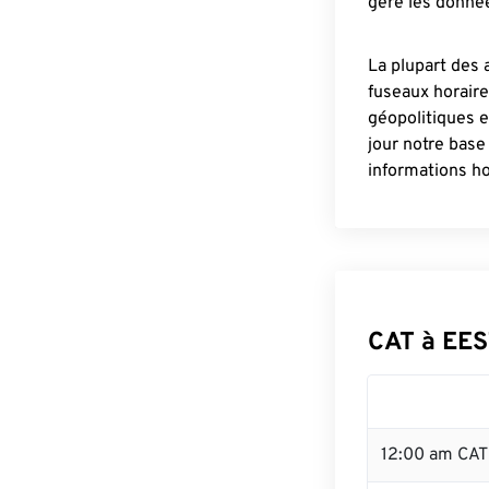
gère les donnée
La plupart des 
fuseaux horair
géopolitiques 
jour notre base
informations ho
CAT à EES
12:00 am CAT 