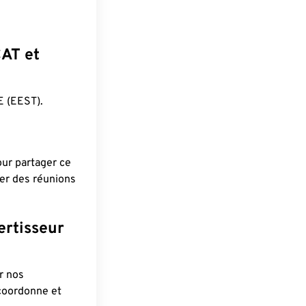
CAT et
 (EEST).
pour partager ce
ier des réunions
ertisseur
r nos
 coordonne et