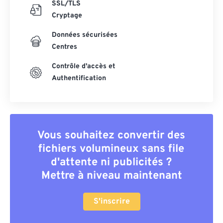
SSL/TLS
Cryptage
Données sécurisées
Centres
Contrôle d'accès et
Authentification
Vous souhaitez convertir des
fichiers volumineux sans file
d'attente ni publicités ?
Mettre à niveau maintenant
S'inscrire