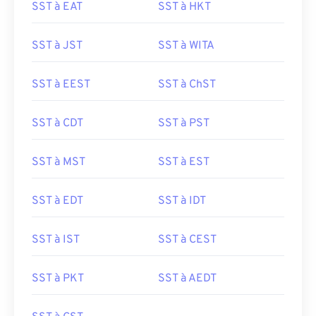
SST à EAT
SST à HKT
SST à JST
SST à WITA
SST à EEST
SST à ChST
SST à CDT
SST à PST
SST à MST
SST à EST
SST à EDT
SST à IDT
SST à IST
SST à CEST
SST à PKT
SST à AEDT