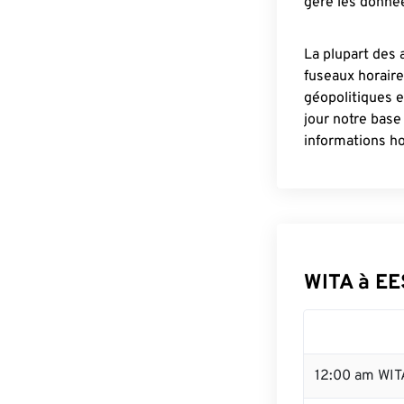
gère les donnée
La plupart des 
fuseaux horair
géopolitiques 
jour notre base
informations ho
WITA à EE
12:00 am WITA