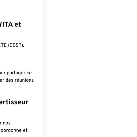
WITA et
TE (EEST).
pour partager ce
ier des réunions
ertisseur
r nos
 coordonne et