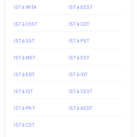
IST à WITA
IST à EEST
IST à ChST
IST à CDT
IST à SST
IST à PST
IST à MST
IST à EST
IST à EDT
IST à IDT
IST à IST
IST à CEST
IST à PKT
IST à AEDT
IST à CST