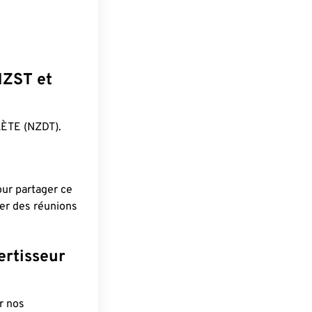
?
NZST et
ÈTE (NZDT).
pour partager ce
ier des réunions
ertisseur
r nos