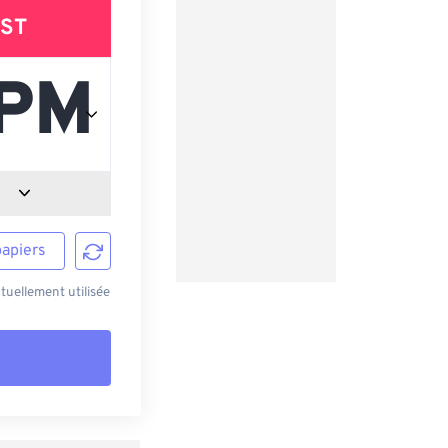
ST
papiers
uellement utilisée