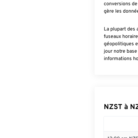
conversions de 
gère les donnée
La plupart des 
fuseaux horair
géopolitiques 
jour notre base
informations ho
NZST à N