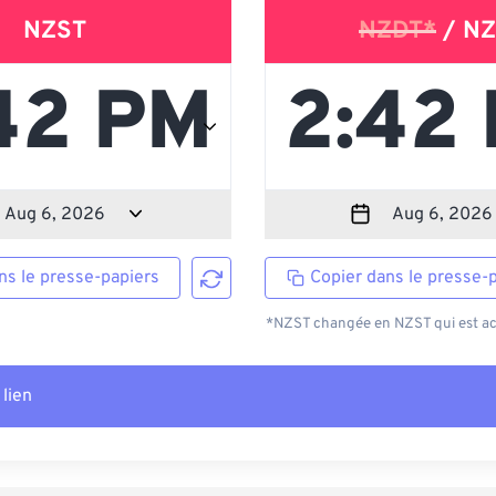
NZST
NZDT*
/ NZ
ns le presse-papiers
Copier dans le presse-
*NZST changée en NZST qui est act
 lien