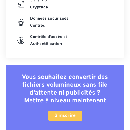
SSL/TLS
Cryptage
Données sécurisées
Centres
Contrôle d'accès et
Authentification
Vous souhaitez convertir des
fichiers volumineux sans file
d'attente ni publicités ?
Mettre à niveau maintenant
S'inscrire