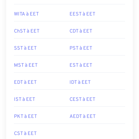
WITA à EET
EEST à EET
ChST à EET
CDT à EET
SST à EET
PST à EET
MST à EET
EST à EET
EDT à EET
IDT à EET
IST à EET
CEST à EET
PKT à EET
AEDT à EET
CST à EET