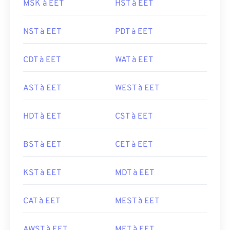
MSK à EET
HST à EET
NST à EET
PDT à EET
CDT à EET
WAT à EET
AST à EET
WEST à EET
HDT à EET
CST à EET
BST à EET
CET à EET
KST à EET
MDT à EET
CAT à EET
MEST à EET
AWST à EET
MET à EET