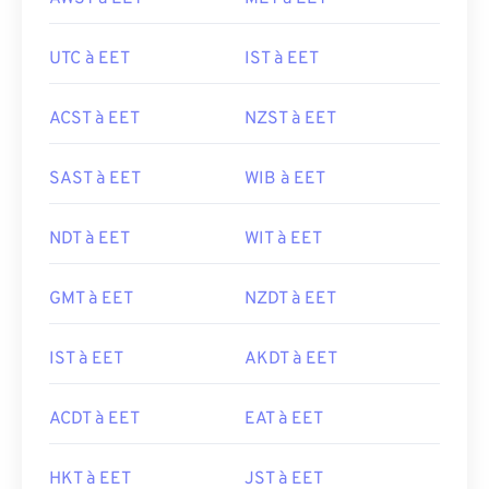
UTC à EET
IST à EET
ACST à EET
NZST à EET
SAST à EET
WIB à EET
NDT à EET
WIT à EET
GMT à EET
NZDT à EET
IST à EET
AKDT à EET
ACDT à EET
EAT à EET
HKT à EET
JST à EET