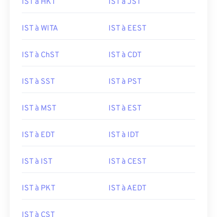
IST à HKT
IST à JST
IST à WITA
IST à EEST
IST à ChST
IST à CDT
IST à SST
IST à PST
IST à MST
IST à EST
IST à EDT
IST à IDT
IST à IST
IST à CEST
IST à PKT
IST à AEDT
IST à CST