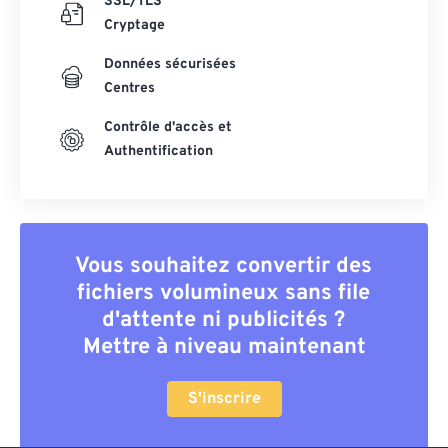
SSL/TLS
Cryptage
Données sécurisées
Centres
Contrôle d'accès et
Authentification
Vous souhaitez convertir des
fichiers volumineux sans file
d'attente ni publicités ?
Mettre à niveau maintenant
S'inscrire