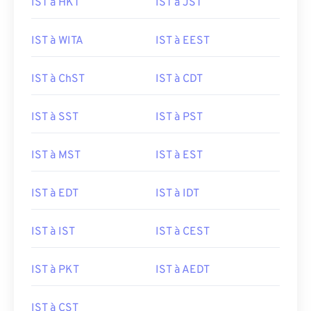
IST à HKT
IST à JST
IST à WITA
IST à EEST
IST à ChST
IST à CDT
IST à SST
IST à PST
IST à MST
IST à EST
IST à EDT
IST à IDT
IST à IST
IST à CEST
IST à PKT
IST à AEDT
IST à CST