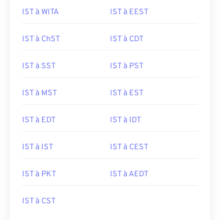
IST à WITA
IST à EEST
IST à ChST
IST à CDT
IST à SST
IST à PST
IST à MST
IST à EST
IST à EDT
IST à IDT
IST à IST
IST à CEST
IST à PKT
IST à AEDT
IST à CST