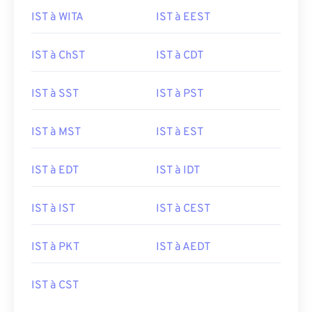
IST à WITA
IST à EEST
IST à ChST
IST à CDT
IST à SST
IST à PST
IST à MST
IST à EST
IST à EDT
IST à IDT
IST à IST
IST à CEST
IST à PKT
IST à AEDT
IST à CST