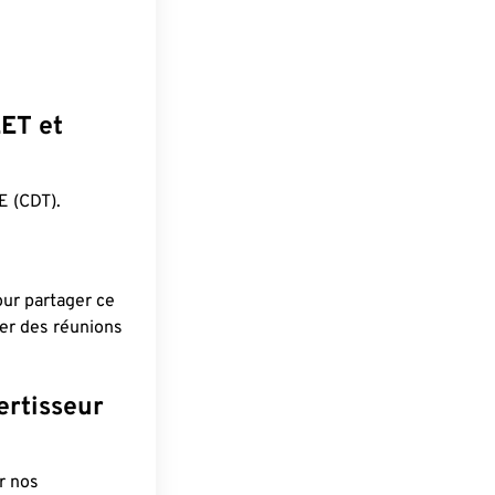
EET et
 (CDT).
pour partager ce
ier des réunions
ertisseur
r nos