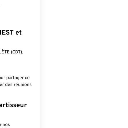
?
 MEST et
ÈTE (CDT).
pour partager ce
ier des réunions
ertisseur
r nos