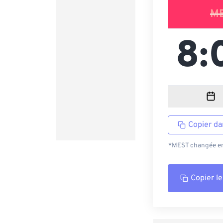
M
Copier da
*MEST changée en 
Copier le