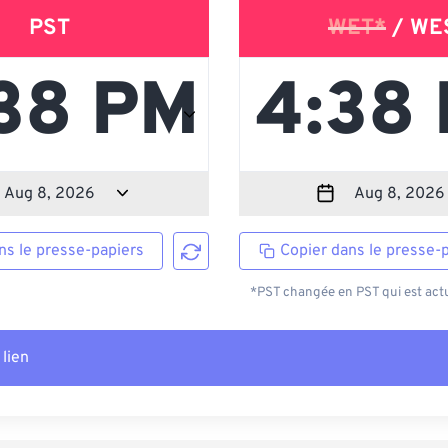
PST
WET*
/ WE
ns le presse-papiers
Copier dans le presse-
*PST changée en PST qui est actu
 lien