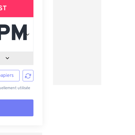
ST
papiers
ellement utilisée