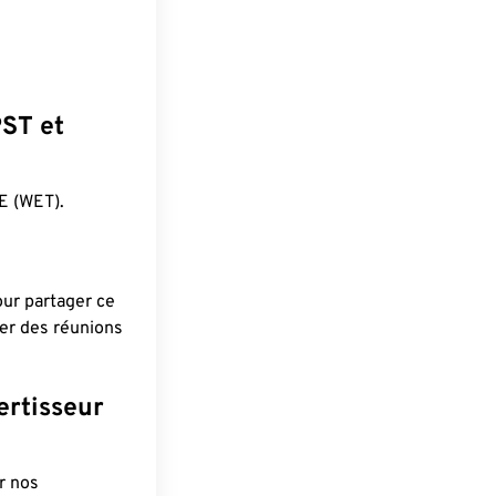
PST et
E (WET).
pour partager ce
ier des réunions
ertisseur
r nos